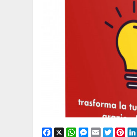
Facebook
X
WhatsApp
Messenge
Email
Twitt
Pi