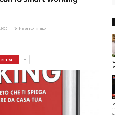
 2020
Nessun commento
+
interest
S
M
M
V
R