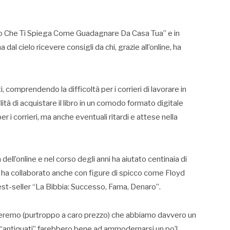
o Che Ti Spiega Come Guadagnare Da Casa Tua” e in
 cielo ricevere consigli da chi, grazie all’online, ha
i, comprendendo la difficoltà per i corrieri di lavorare in
lità di acquistare il libro in un comodo formato digitale
r i corrieri, ma anche eventuali ritardi e attese nella
ll’online e nel corso degli anni ha aiutato centinaia di
e, ha collaborato anche con figure di spicco come Floyd
st-seller “La Bibbia: Successo, Fama, Denaro”.
eremo (purtroppo a caro prezzo) che abbiamo davvero un
iù “antiquati” farebbero bene ad ammodernarsi un po’!