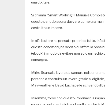
una digitale.
Si chiama “Smart Working: Il Manuale Complet
questo periodo suona davvero come una manna dal
costruito un impero.
In più, l’autore ha pensato proprio a tutto. Infatt
queste condizioni, ha deciso di offrire la possibi
(ebook) in modo da evitare non solo un rischio pe
consegna.
Mirko Scarcella lavora da sempre nel panorama de
persone a costruirsi un lavoro grazie al digital
Mayweather e David Lachapelle scrivendo il be
Insomma, forse con questo Coronavirus impar
mondo a portata di click e, stavolta, anche i p