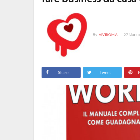
By
VIVIROMA
27 Marzo
Share
Tweet
P