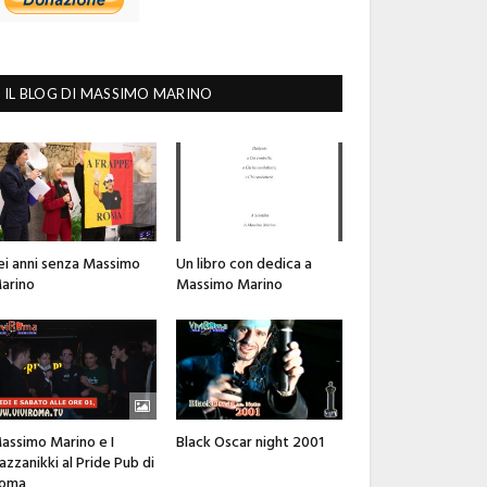
IL BLOG DI MASSIMO MARINO
ei anni senza Massimo
Un libro con dedica a
arino
Massimo Marino
assimo Marino e I
Black Oscar night 2001
azzanikki al Pride Pub di
oma