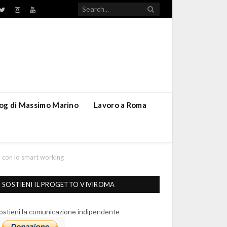
TikTok
ebook
Twitter
Instagram
YouTube
blog di Massimo Marino
Lavoro a Roma
a con lo smart working
SOSTIENI IL PROGETTO VIVIROMA
ostieni la comunicazione indipendente