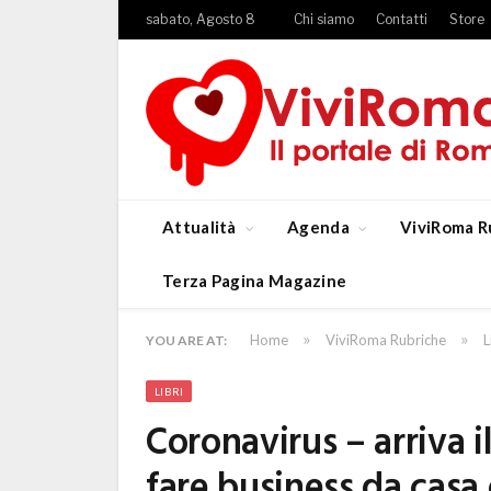
sabato, Agosto 8
Chi siamo
Contatti
Store
Attualità
Agenda
ViviRoma R
Terza Pagina Magazine
»
»
Home
ViviRoma Rubriche
L
YOU ARE AT:
LIBRI
Coronavirus – arriva i
fare business da casa