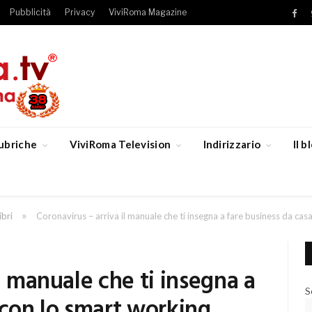
Pubblicità
Privacy
ViviRoma Magazine
Fac
ubriche
ViviRoma Television
Indirizzario
Il 
»
ibri
Coronavirus – arriva il manuale che ti insegna a fare business da cas
l manuale che ti insegna a
S
 con lo smart working