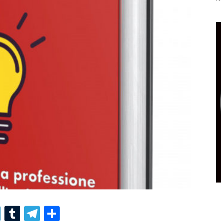
r
er
nterest
LinkedIn
Tumblr
Telegram
Condividi