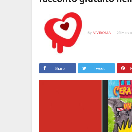
By
VIVIROMA
25 Marzo
Share
Tweet
P