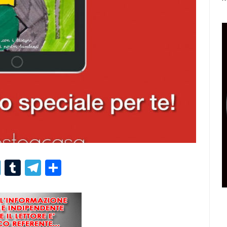
r
er
nterest
LinkedIn
Tumblr
Telegram
Condividi