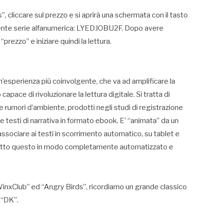
us”, cliccare sul prezzo e si aprirà una schermata con il tasto
eguente serie alfanumerica: LYEDJOBU2F. Dopo avere
prezzo” e iniziare quindi la lettura.
’esperienza più coinvolgente, che va ad amplificare la
apace di rivoluzionare la lettura digitale. Si tratta di
e rumori d’ambiente, prodotti negli studi di registrazione
 e testi di narrativa in formato ebook. E’ “animata” da un
ssociare ai testi in scorrimento automatico, su tablet e
 Tutto questo in modo completamente automatizzato e
a “WinxClub” ed “Angry Birds”, ricordiamo un grande classico
 “DK”.