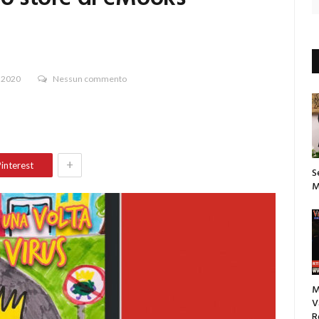
 2020
Nessun commento
+
interest
S
M
M
V
R