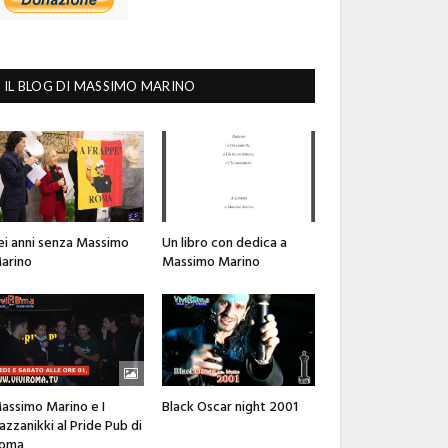
IL BLOG DI MASSIMO MARINO
ei anni senza Massimo
Un libro con dedica a
arino
Massimo Marino
assimo Marino e I
Black Oscar night 2001
azzanikki al Pride Pub di
oma