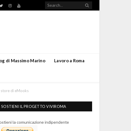
TikTok
ebook
Twitter
Instagram
YouTube
blog di Massimo Marino
Lavoro a Roma
o store di eMooks
SOSTIENI IL PROGETTO VIVIROMA
ostieni la comunicazione indipendente