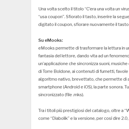
Una volta scelto il titolo “C’era una volta un vir
“usa coupon”. Sfiorato il tasto, inserire la s
digitato il coupon, sfiorare nuovamente il tasto “
Su eMooks:
eMooks permette di trasformare la lettura in un
fantasia del lettore, dando vita ad un fenomeno c
un’applicazione che sincronizza suoni, musiche 
di Torre Boldone, ai contenuti di fumetti, favole
algoritmo nativo, brevettato, che permette di a
smartphone (Android e iOS), la parte sonora.
sincronizzato (file .mks).
Tra i titoli più prestigiosi del catalogo, oltre 
come “Diabolik” e la versione, per così dire 2.0,