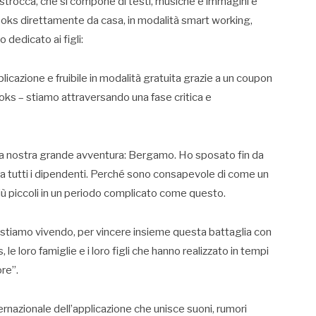
astrocca, che si compone di testi, musiche e immagini è
Mooks direttamente da casa, in modalità smart working,
 dedicato ai figli:
pplicazione e fruibile in modalità gratuita grazie a un coupon
ks – stiamo attraversando una fase critica e
nata la nostra grande avventura: Bergamo. Ho sposato fin da
a tutti i dipendenti. Perché sono consapevole di come un
ù piccoli in un periodo complicato come questo.
 stiamo vivendo, per vincere insieme questa battaglia con
le loro famiglie e i loro figli che hanno realizzato in tempi
re”.
rnazionale dell’applicazione che unisce suoni, rumori