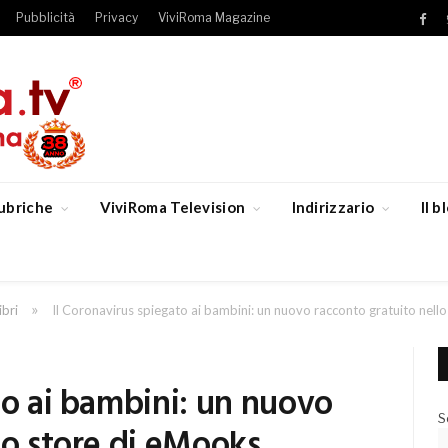
Pubblicità
Privacy
ViviRoma Magazine
Fac
ubriche
ViviRoma Television
Indirizzario
Il 
»
ibri
Il Coronavirus spiegato ai bambini: un nuovo racconto gratuito nell
to ai bambini: un nuovo
S
lo store di eMooks