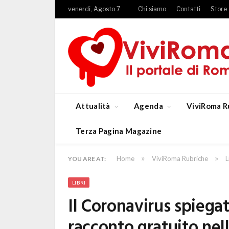
venerdì, Agosto 7
Chi siamo
Contatti
Store
Attualità
Agenda
ViviRoma R
Terza Pagina Magazine
»
»
Home
ViviRoma Rubriche
L
YOU ARE AT:
LIBRI
Il Coronavirus spiega
racconto gratuito nel