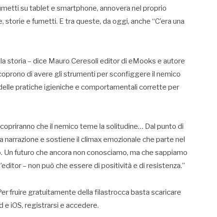
fumetti su tablet e smartphone, annovera nel proprio
e, storie e fumetti. E tra queste, da oggi, anche “C’era una
della storia – dice Mauro Ceresoli editor di eMooks e autore
scoprono di avere gli strumenti per sconfiggere il nemico
a delle pratiche igieniche e comportamentali corrette per
copriranno che il nemico teme la solitudine… Dal punto di
lla narrazione e sostiene il climax emozionale che parte nel
turo. Un futuro che ancora non conosciamo, ma che sappiamo
l’editor – non può che essere di positività e di resistenza.”
 Per fruire gratuitamente della filastrocca basta scaricare
d e iOS, registrarsi e accedere.