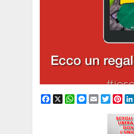
Facebook
X
WhatsApp
Messenge
Email
Twitt
Pi