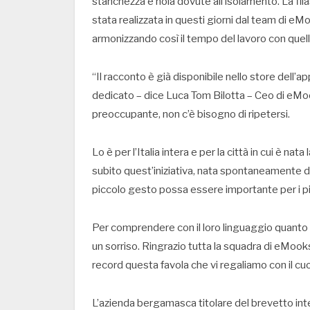
stanchezza e noia dovute all’isolamento. La fil
stata realizzata in questi giorni dal team di e
armonizzando così il tempo del lavoro con quello
“Il racconto è già disponibile nello store dell’a
dedicato – dice Luca Tom Bilotta – Ceo di eMoo
preoccupante, non c’è bisogno di ripetersi.
Lo è per l’Italia intera e per la città in cui è 
subito quest’iniziativa, nata spontaneamente d
piccolo gesto possa essere importante per i pi
Per comprendere con il loro linguaggio quanto
un sorriso. Ringrazio tutta la squadra di eMooks, 
record questa favola che vi regaliamo con il cuo
L’azienda bergamasca titolare del brevetto inte