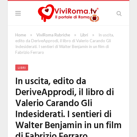
»
»
»
Home
ViviRoma Rubriche
Libri
In uscita,
edito da DeriveApprodi, il libro di Valerio Carando Gli
Indesiderati. I sentieri di Walter Benjamin in un film di
Fabrizio Ferraro
LIBRI
In uscita, edito da
DeriveApprodi, il libro di
Valerio Carando Gli
Indesiderati. I sentieri di
Walter Benjamin in un film
di Fabrizio Ferraro