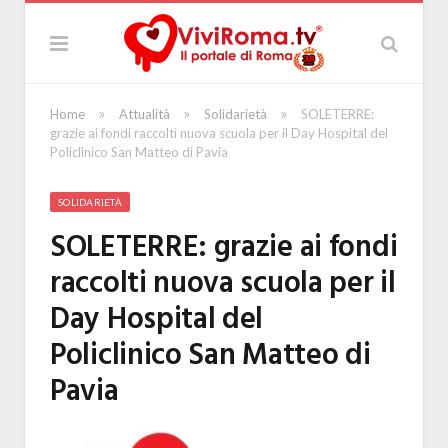
»
»
»
Home
Attualità
Solidarietà
SOLETERRE:
grazie ai fondi raccolti nuova scuola per il Day Hospital del
Policlinico San Matteo di Pavia
SOLIDARIETÀ
SOLETERRE: grazie ai fondi
raccolti nuova scuola per il
Day Hospital del
Policlinico San Matteo di
Pavia