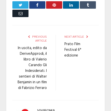
Twitter
Facebook
Pinterest
LinkedIn
Tumblr
Email
PREVIOUS
NEXT ARTICLE
ARTICLE
Prato Film
In uscita, edito da
Festival 6°
DeriveApprodi, il
edizione
libro di Valerio
Carando Gli
Indesiderati. I
sentieri di Walter
Benjamin in un film
di Fabrizio Ferraro
VIVIROMA