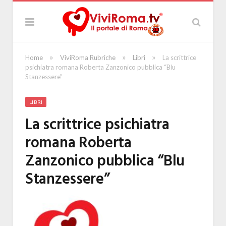
»
»
»
Home
ViviRoma Rubriche
Libri
La scrittrice
psichiatra romana Roberta Zanzonico pubblica “Blu
Stanzessere”
LIBRI
La scrittrice psichiatra
romana Roberta
Zanzonico pubblica “Blu
Stanzessere”