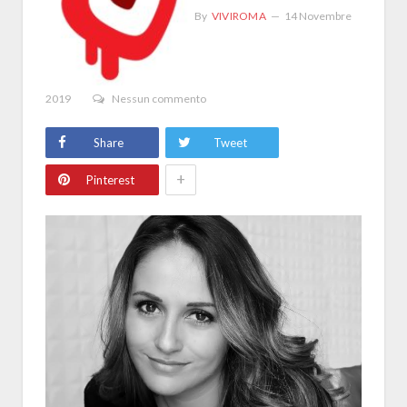
By
VIVIROMA
14 Novembre
2019
Nessun commento
Share
Tweet
+
Pinterest