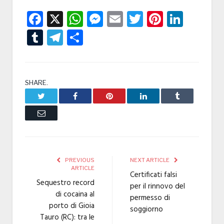
Facebook
X
WhatsApp
Messenger
Email
Twitter
Pintere
Linke
Tumblr
Telegram
Condividi
SHARE.
Twitter
Facebook
Pinterest
LinkedIn
Tumblr
Email
PREVIOUS
NEXT ARTICLE
ARTICLE
Certificati falsi
Sequestro record
per il rinnovo del
di cocaina al
permesso di
porto di Gioia
soggiorno
Tauro (RC): tra le