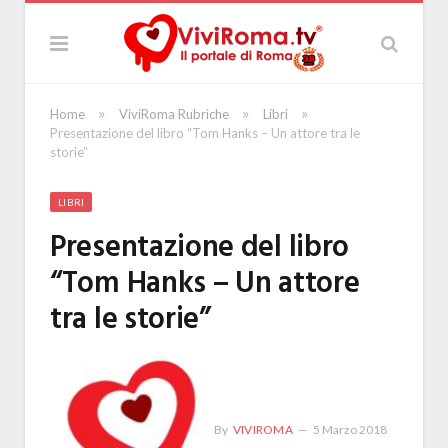
»
»
»
Home
ViviRoma Rubriche
Libri
Presentazione del libro “Tom Hanks – Un attore tra le
storie”
LIBRI
Presentazione del libro
“Tom Hanks – Un attore
tra le storie”
By
VIVIROMA
5 Marzo 2018