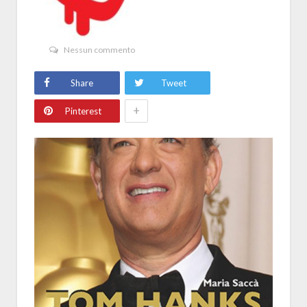
Nessun commento
Share
Tweet
+
Pinterest