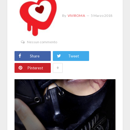
By
VIVIROMA
5 Marzo 2018
Nessun commento
Share
Tweet
+
Pinterest