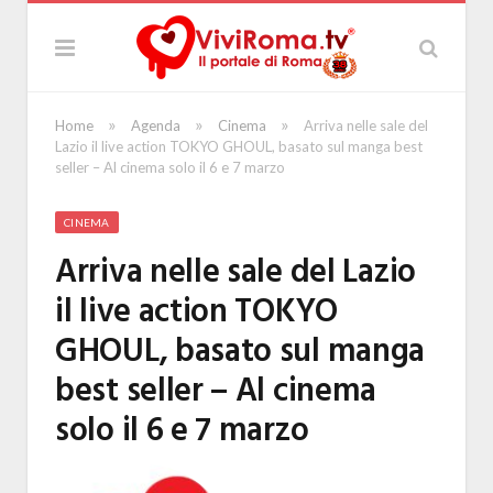
»
»
»
Home
Agenda
Cinema
Arriva nelle sale del
Lazio il live action TOKYO GHOUL, basato sul manga best
seller – Al cinema solo il 6 e 7 marzo
CINEMA
Arriva nelle sale del Lazio
il live action TOKYO
GHOUL, basato sul manga
best seller – Al cinema
solo il 6 e 7 marzo