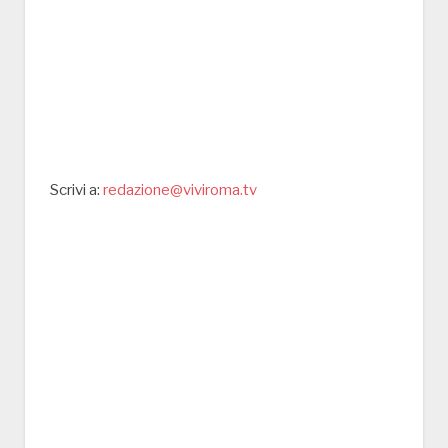
Scrivi a:
redazione@viviroma.tv