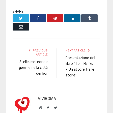
SHARE.
Twitter
Facebook
Pinterest
LinkedIn
Tumblr
Email
PREVIOUS
NEXT ARTICLE
ARTICLE
Presentazione del
Stelle, meteore e
libro “Tom Hanks
gemme nella città
– Un attore tra le
dei fior
storie”
VIVIROMA
Website
Facebook
Twitter