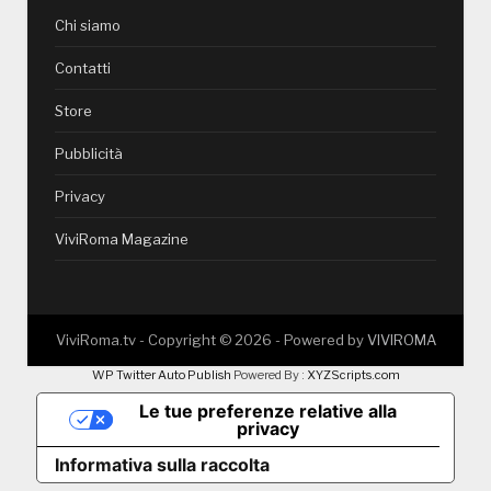
Chi siamo
Contatti
Store
Pubblicità
Privacy
ViviRoma Magazine
ViviRoma.tv - Copyright ©
2026
- Powered by
VIVIROMA
WP Twitter Auto Publish
Powered By :
XYZScripts.com
Le tue preferenze relative alla
privacy
Informativa sulla raccolta