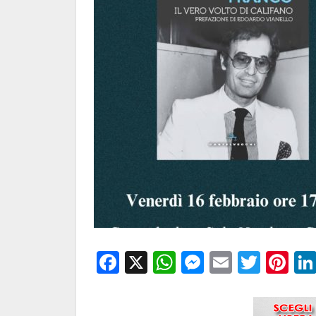
Facebook
X
WhatsApp
Messenge
Email
Twitt
Pi