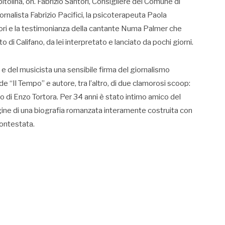
tolina, on. Fabrizio Santori, Consigliere del Comune di
iornalista Fabrizio Pacifici, la psicoterapeuta Paola
ntori e la testimonianza della cantante Numa Palmer che
to di Califano, da lei interpretato e lanciato da pochi giorni.
 e del musicista una sensibile firma del giornalismo
 de “Il Tempo” e autore, tra l’altro, di due clamorosi scoop:
o di Enzo Tortora. Per 34 anni è stato intimo amico del
gine di una biografia romanzata interamente costruita con
contestata.