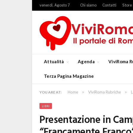
venerdì, Agosto 7
Chi siamo
Contatti
Store
Attualità
Agenda
ViviRoma R
Terza Pagina Magazine
»
»
Home
ViviRoma Rubriche
L
YOU ARE AT:
LIBRI
Presentazione in Camp
“Francamente Franco”