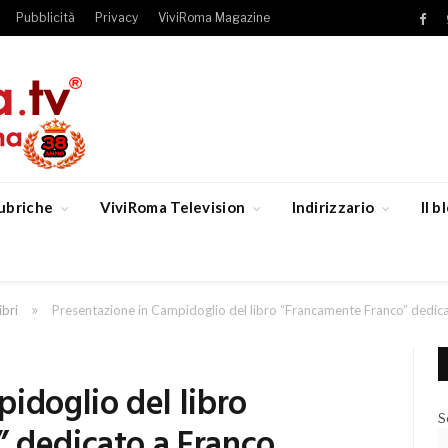
Pubblicità
Privacy
ViviRoma Magazine
Fac
ubriche
ViviRoma Television
Indirizzario
Il 
»
ibri
Presentazione in Campidoglio del libro “Francamente Franco” dedica
idoglio del libro
S
 dedicato a Franco