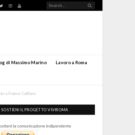
TikTok
ebook
Twitter
Instagram
YouTube
blog di Massimo Marino
Lavoro a Roma
to a Franco Califano
SOSTIENI IL PROGETTO VIVIROMA
ostieni la comunicazione indipendente