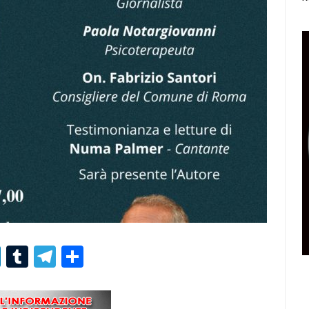
r
er
nterest
LinkedIn
Tumblr
Telegram
Condividi