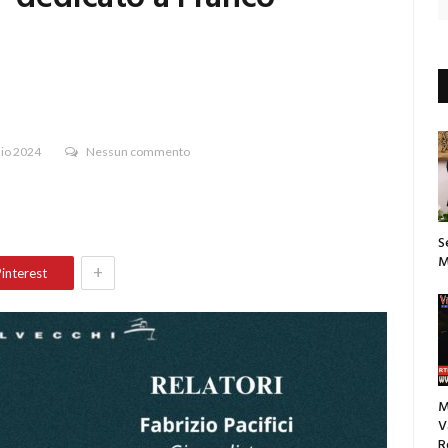
aio 2024
Nessun commento
S
M
+
interest
M
V
R