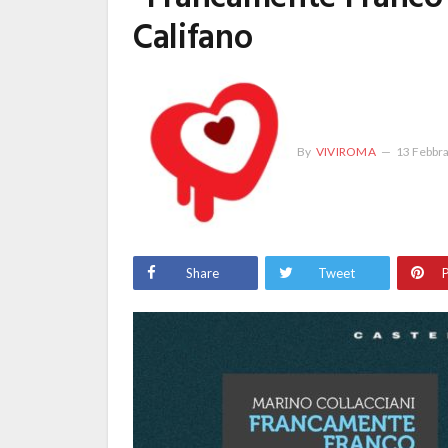
Califano
By
VIVIROMA
13 Febbr
Share
Tweet
P