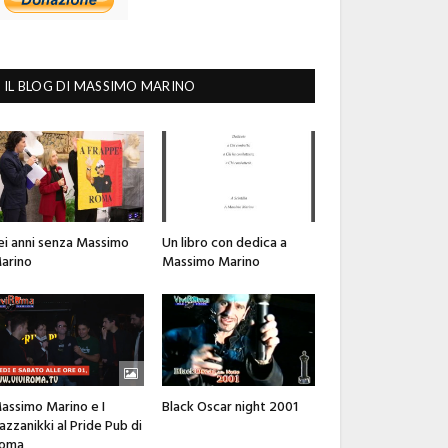
IL BLOG DI MASSIMO MARINO
ei anni senza Massimo
Un libro con dedica a
arino
Massimo Marino
assimo Marino e I
Black Oscar night 2001
azzanikki al Pride Pub di
oma