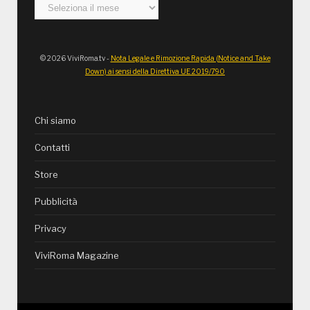
Archivi
© 2026 ViviRoma.tv -
Nota Legale e Rimozione Rapida (Notice and Take
Down) ai sensi della Direttiva UE 2019/790
Chi siamo
Contatti
Store
Pubblicità
Privacy
ViviRoma Magazine