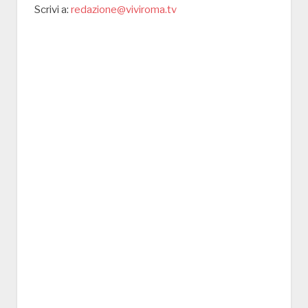
Scrivi a:
redazione@viviroma.tv