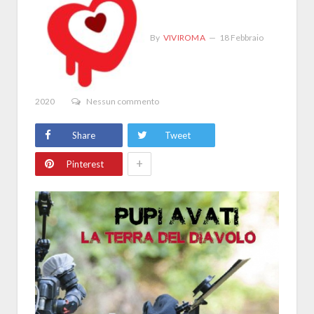
By
VIVIROMA
18 Febbraio
2020
Nessun commento
Share
Tweet
+
Pinterest