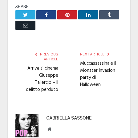
SHARE.
Twitter
Facebook
Pinterest
LinkedIn
Tumblr
Email
PREVIOUS
NEXT ARTICLE
ARTICLE
Muccassassina e il
Arriva al cinema
Monster Invasion
Giuseppe
party di
Taliercio – Il
Halloween
delitto perduto
GABRIELLA SASSONE
Website