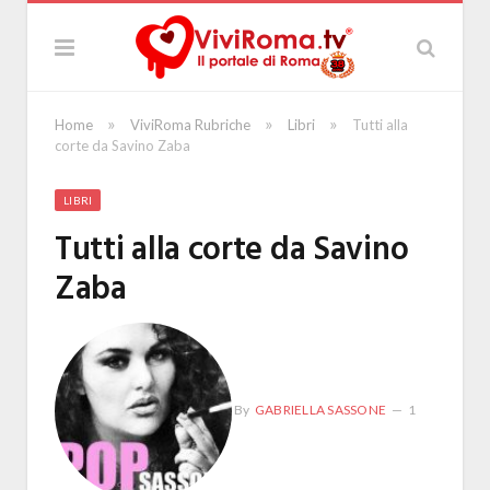
»
»
»
Home
ViviRoma Rubriche
Libri
Tutti alla
corte da Savino Zaba
LIBRI
Tutti alla corte da Savino
Zaba
By
GABRIELLA SASSONE
1