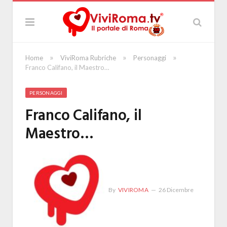
»
»
»
Home
ViviRoma Rubriche
Personaggi
Franco Califano, il Maestro…
PERSONAGGI
Franco Califano, il
Maestro…
By
VIVIROMA
26 Dicembre