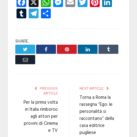
Facebook
X
WhatsApp
Messenger
Email
Twitter
Pintere
Linke
Tumblr
Telegram
Condividi
SHARE.
Twitter
Facebook
Pinterest
LinkedIn
Tumblr
Email
PREVIOUS
NEXT ARTICLE
ARTICLE
Torna a Roma la
Per la prima volta
rassegna “Ego: le
in Italia rimborso
personalità si
agli attori per
raccontano” della
provini di Cinema
casa editrice
e TV
pugliese