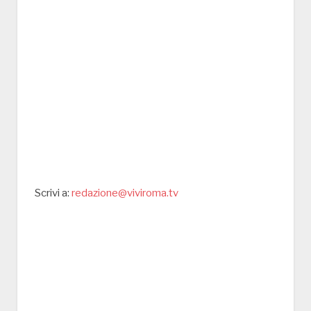
Scrivi a:
redazione@viviroma.tv