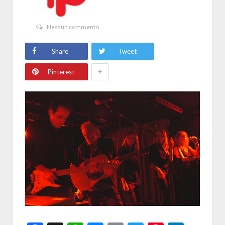
Nessun commento
Share
Tweet
+
Pinterest