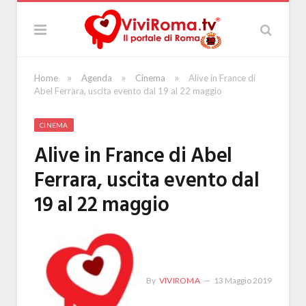
»
»
»
Home
Agenda
Cinema
Alive in France di
Abel Ferrara, uscita evento dal 19 al 22 maggio
CINEMA
Alive in France di Abel
Ferrara, uscita evento dal
19 al 22 maggio
By
VIVIROMA
13 Maggio 2019