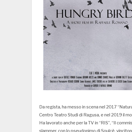
Da regista, ha messo in scena nel 2017 “Natura
Centro Teatro Studi di Ragusa, e nel 2019 il mo
Ha lavorato anche per la TV in “RIS”, “Il commi
slammer, con lo pseudonimo di Soulcè, vincitore 