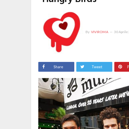
By
VIVIROMA
30 Aprile
Share
Tweet
P