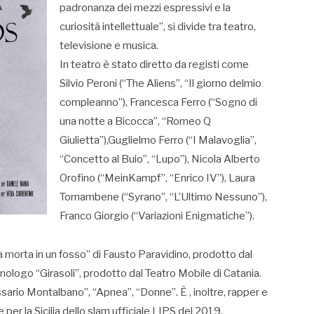
padronanza dei mezzi espressivi e la
curiosità intellettuale”, si divide tra teatro,
televisione e musica.
In teatro è stato diretto da registi come
Silvio Peroni (“The Aliens”, “Il giorno delmio
compleanno”), Francesca Ferro (“Sogno di
una notte a Bicocca”, “Romeo Q
Giulietta”),Guglielmo Ferro (“I Malavoglia”,
“Concetto al Buio”, “Lupo”), Nicola Alberto
Orofino (“MeinKampf”, “Enrico IV”), Laura
Tornambene (“Syrano”, “L’Ultimo Nessuno”),
Franco Giorgio (“Variazioni Enigmatiche”).
 morta in un fosso” di Fausto Paravidino, prodotto dal
nologo “Girasoli”, prodotto dal Teatro Mobile di Catania.
ssario Montalbano”, “Apnea”, “Donne”. È , inoltre, rapper e
per la Sicilia dello slam ufficiale LIPS del 2019.