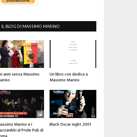
IL BLOG DI MASSIMO MARINO
ei anni senza Massimo
Un libro con dedica a
arino
Massimo Marino
assimo Marino e I
Black Oscar night 2001
azzanikki al Pride Pub di
oma