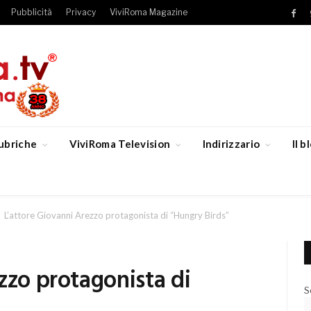
Pubblicità
Privacy
ViviRoma Magazine
Fac
ubriche
ViviRoma Television
Indirizzario
Il 
L’attore Giovanni Arezzo protagonista di “Hungry Birds”
zzo protagonista di
S