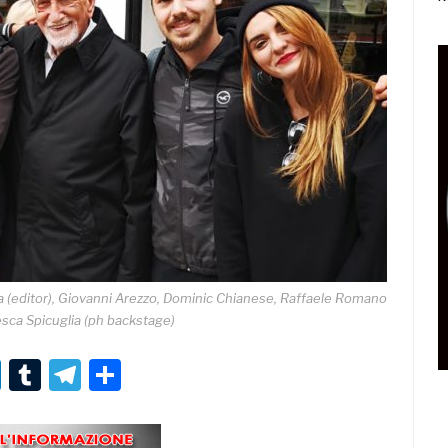
 (editor), Giovanni Arezzo, Dominic Chianese, Raffaele Romano
esca Spicuglia (ph backstage)
r
er
nterest
LinkedIn
Tumblr
Telegram
Condividi