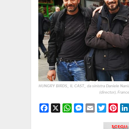
HUNGRY BIRDS_ IL CAST_ da sinistra Daniele Nania
(director), Franc
Facebook
X
WhatsApp
Messenge
Email
Twitt
Pi