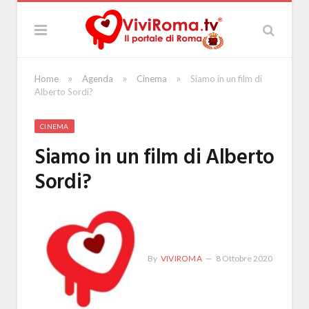
»
»
»
Home
Agenda
Cinema
Siamo in un film di
Alberto Sordi?
CINEMA
Siamo in un film di Alberto
Sordi?
By
VIVIROMA
8 Ottobre 2020