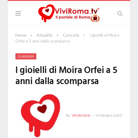
»
»
»
Home
Attualità
Curiosità
I gioielli di Moira
Orfei a 5 anni dalla scomparsa
CURIOSITÀ
I gioielli di Moira Orfei a 5
anni dalla scomparsa
By
VIVIROMA
8 Ottobre 2020