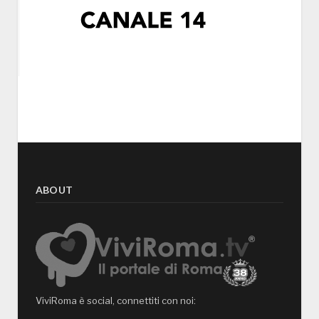
ABOUT
ViviRoma è social, connettiti con noi: