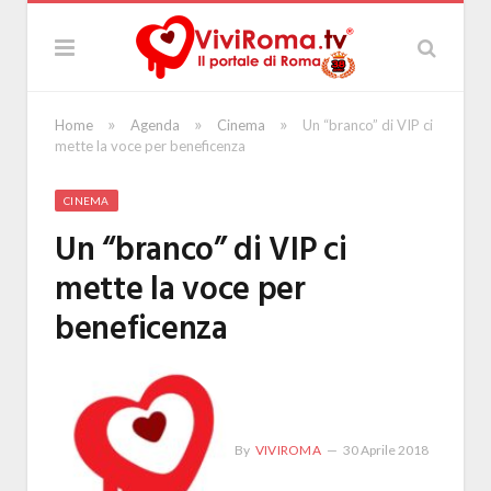
»
»
»
Home
Agenda
Cinema
Un “branco” di VIP ci
mette la voce per beneficenza
CINEMA
Un “branco” di VIP ci
mette la voce per
beneficenza
By
VIVIROMA
30 Aprile 2018