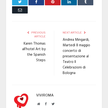
Twitter
Facebook
Pinterest
LinkedIn
Tumblr
Email
PREVIOUS
NEXT ARTICLE
ARTICLE
Andrea Mingardi,
Karen Thomas
Martedì 8 maggio
all’hotel Art by
concerto di
the Spanish
presentazione al
Steps
Teatro Il
Celebrazioni di
Bologna
VIVIROMA
Website
Facebook
Twitter