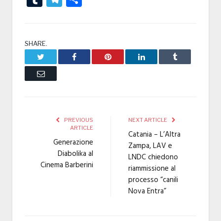
SHARE.
Twitter
Facebook
Pinterest
LinkedIn
Tumblr
Email
PREVIOUS
NEXT ARTICLE
ARTICLE
Catania – L’Altra
Generazione
Zampa, LAV e
Diabolika al
LNDC chiedono
Cinema Barberini
riammissione al
processo “canili
Nova Entra”