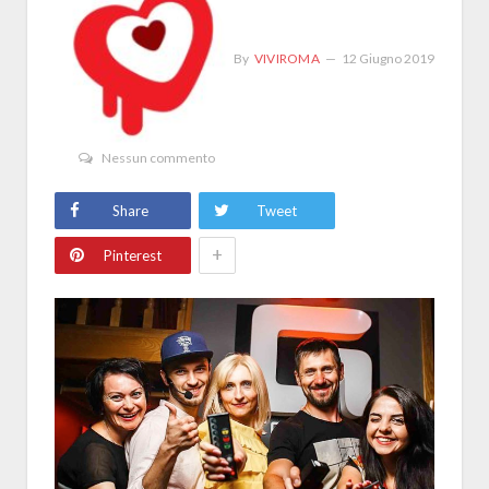
By
VIVIROMA
12 Giugno 2019
Nessun commento
Share
Tweet
+
Pinterest