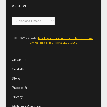
ARCHIVI
Archivi
© 2026 ViviRoma.tv -
Nota Legale e Rimozione Rapida (Notice and Take
Down) ai sensi della Direttiva UE 2019/790
Chi siamo
Contatti
Store
Pubblicità
Privacy
ViviRoma Magazine