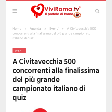
»
»
»
Home
Agenda
Eventi
A Civitavecchia 500
concorrenti alla finalissima del più grande campionato
italiano di quiz
EVENTI
A Civitavecchia 500
concorrenti alla finalissima
del più grande
campionato italiano di
quiz