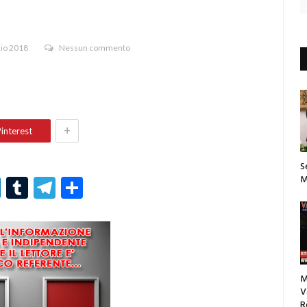
aio 2018
Nessun commento
+
interest
S
M
r
er
nterest
LinkedIn
Tumblr
Telegram
Condividi
M
V
R