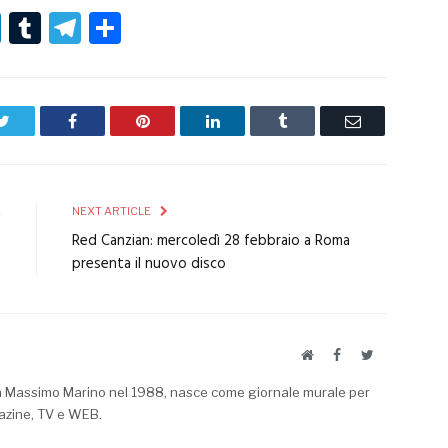
r
er
nterest
LinkedIn
Tumblr
Telegram
Condividi
Twitter
Facebook
Pinterest
LinkedIn
Tumblr
Email
E
NEXT ARTICLE
:
Red Canzian: mercoledì 28 febbraio a Roma
v
presenta il nuovo disco
Website
Facebook
Twitter
a Massimo Marino nel 1988, nasce come giornale murale per
azine, TV e WEB.