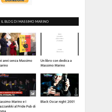
IL BLOG DI MASSIMO MARINO
ei anni senza Massimo
Un libro con dedica a
arino
Massimo Marino
assimo Marino e I
Black Oscar night 2001
azzanikki al Pride Pub di
oma