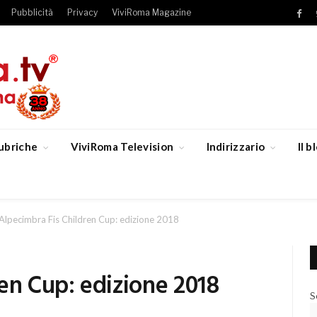
Pubblicità
Privacy
ViviRoma Magazine
Fac
ubriche
ViviRoma Television
Indirizzario
Il 
Alpecimbra Fis Children Cup: edizione 2018
en Cup: edizione 2018
S