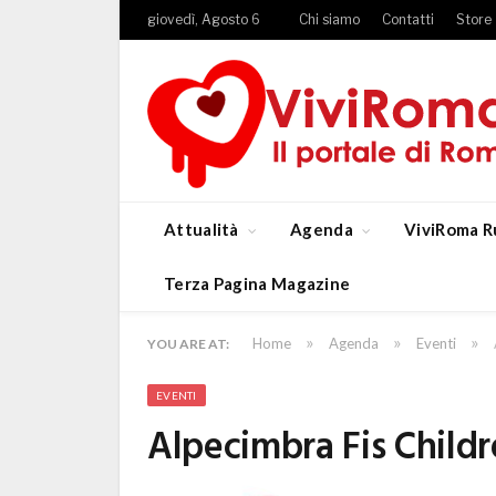
giovedì, Agosto 6
Chi siamo
Contatti
Store
Attualità
Agenda
ViviRoma R
Terza Pagina Magazine
»
»
»
Home
Agenda
Eventi
YOU ARE AT:
EVENTI
Alpecimbra Fis Childr