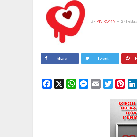
By
VIVIROMA
27 Febbr
Share
Tweet
P
Facebook
X
WhatsApp
Messenge
Email
Twitt
Pi