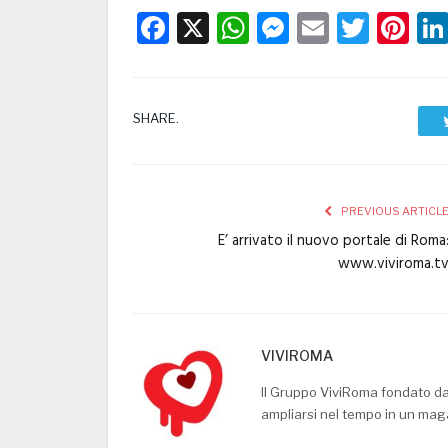
Facebook
X
WhatsApp
Messenge
Email
Twitt
Pi
SHARE.
PREVIOUS ARTICL
E’ arrivato il nuovo portale di Roma
www.viviroma.t
VIVIROMA
Il Gruppo ViviRoma fondato d
ampliarsi nel tempo in un mag