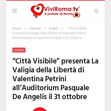
»
»
»
Home
Agenda
Eventi
“Città Visibile”
presenta La Valigia della Libertà di Valentina Petrini
all’Auditorium Pasquale De Angelis il 31 ottobre
EVENTI
“Città Visibile” presenta La
Valigia della Libertà di
Valentina Petrini
all’Auditorium Pasquale
De Angelis il 31 ottobre