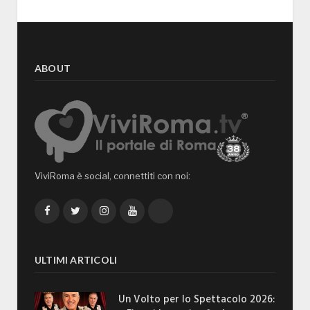
ABOUT
ViviRoma è social, connettiti con noi:
Facebook
Twitter
Instagram
YouTube
TikTok
ULTIMI ARTICOLI
Un Volto per lo Spettacolo 2026: