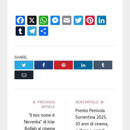
Facebook
X
WhatsApp
Messenger
Email
Twitter
Pintere
Linke
Tumblr
Telegram
Condividi
SHARE.
Twitter
Facebook
Pinterest
LinkedIn
Tumblr
Email
PREVIOUS
NEXT ARTICLE
ARTICLE
Premio Penisola
“Il mio nome è
Sorrentina 2025:
Nevenka” di Icíar
30 anni di cinema,
Bollaín al cinema