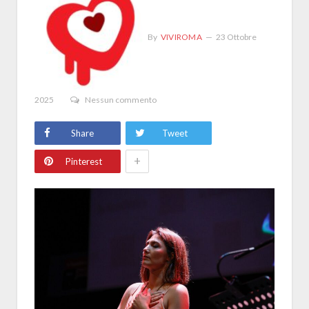
By
VIVIROMA
23 Ottobre
2025
Nessun commento
Share
Tweet
+
Pinterest