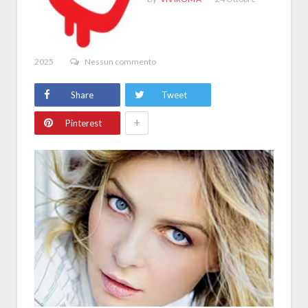
2025
Nessun commento
Share
Tweet
+
Pinterest