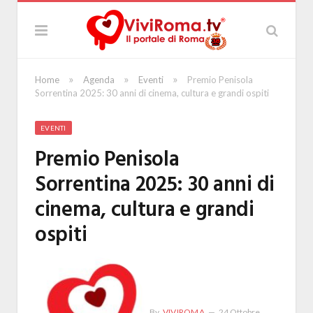
»
»
»
Home
Agenda
Eventi
Premio Penisola
Sorrentina 2025: 30 anni di cinema, cultura e grandi ospiti
EVENTI
Premio Penisola
Sorrentina 2025: 30 anni di
cinema, cultura e grandi
ospiti
By
VIVIROMA
24 Ottobre