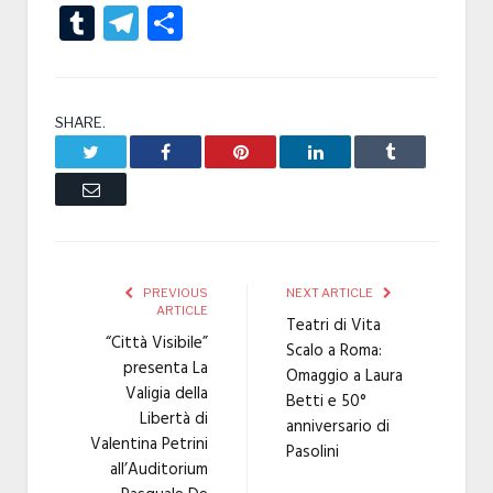
Tumblr
Telegram
Condividi
SHARE.
Twitter
Facebook
Pinterest
LinkedIn
Tumblr
Email
PREVIOUS
NEXT ARTICLE
ARTICLE
Teatri di Vita
“Città Visibile”
Scalo a Roma:
presenta La
Omaggio a Laura
Valigia della
Betti e 50°
Libertà di
anniversario di
Valentina Petrini
Pasolini
all’Auditorium