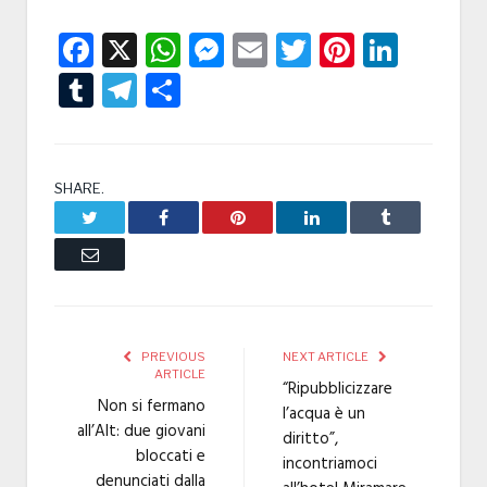
Facebook
X
WhatsApp
Messenger
Email
Twitter
Pintere
Linke
Tumblr
Telegram
Condividi
SHARE.
Twitter
Facebook
Pinterest
LinkedIn
Tumblr
Email
PREVIOUS
NEXT ARTICLE
ARTICLE
“Ripubblicizzare
Non si fermano
l’acqua è un
all’Alt: due giovani
diritto”,
bloccati e
incontriamoci
denunciati dalla