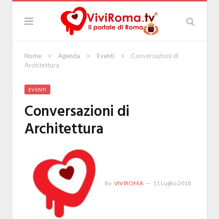
»
»
»
Home
Agenda
Eventi
Conversazioni di
Architettura
EVENTI
Conversazioni di
Architettura
By
VIVIROMA
11 Luglio 2018