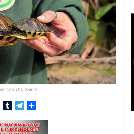
imiliano Di Giovanni
r
er
nterest
LinkedIn
Tumblr
Telegram
Condividi