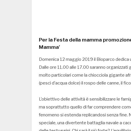
Per la Festa della mamma promozione 
Mamma’
Domenica 12 maggio 2019 il Bioparco dedica un
Dalle ore 11.00 alle 17.00 saranno organizzati gi
molto particolari come la chiocciola gigante af
(pesci d’acqua dolce) il rospo delle canne, il fic
L’obiettivo delle attività è sensibilizzare le fami
ma soprattutto quello di far comprendere come
fenomeno si estenda replicandosi senza fine. N
speciale, una divertente battaglia navale a cacc
delle testuggini. Chi sarà il più forte? L’equili