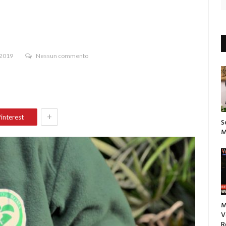
 2019
Nessun commento
+
interest
S
M
M
V
R