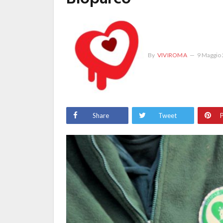
By
VIVIROMA
9 Maggio
Share
Tweet
P