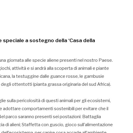
speciale a sostegno della ‘Casa della
a giornata alle specie aliene presenti nel nostro Paese.
ochi, attività e si andrà alla scoperta di animali e piante
ricana, la testuggine dalle guance rosse, le gambusie
o degli ottentotti (pianta grassa originaria del sud Africa).
glie sulla pericolosità di questi animali per gli ecosistemi,
 adottare comportamenti sostenibili per evitare che il
el parco saranno presenti sei postazioni: Battaglia
ia di alieni; Staffetta con guscio, gioco sull’alimentazione
brio dell’ecosistema, per capire cosa accade all’ambiente