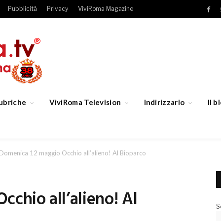
Pubblicità
Privacy
ViviRoma Magazine
Fac
ubriche
ViviRoma Television
Indirizzario
Il 
Domenica 12 maggio Occhio all’alieno! Al Bioparco
chio all’alieno! Al
S