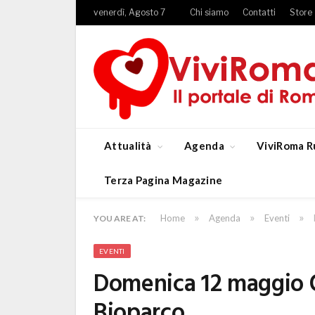
venerdì, Agosto 7
Chi siamo
Contatti
Store
Attualità
Agenda
ViviRoma R
Terza Pagina Magazine
»
»
»
Home
Agenda
Eventi
YOU ARE AT:
EVENTI
Domenica 12 maggio Oc
Bioparco