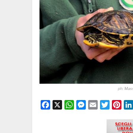
ph: Mass
Facebook
X
WhatsApp
Messenge
Email
Twitt
Pi