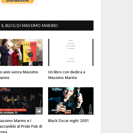
IL BLOG DI MASSIMO MARINO
ei anni senza Massimo
Un libro con dedica a
arino
Massimo Marino
assimo Marino e I
Black Oscar night 2001
azzanikki al Pride Pub di
oma