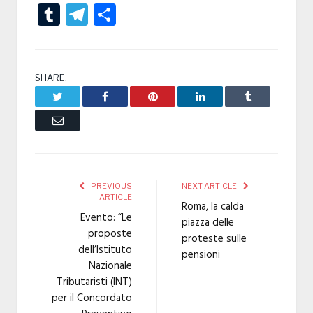
Tumblr
Telegram
Condividi
SHARE.
Twitter
Facebook
Pinterest
LinkedIn
Tumblr
Email
PREVIOUS
NEXT ARTICLE
ARTICLE
Roma, la calda
Evento: “Le
piazza delle
proposte
proteste sulle
dell’Istituto
pensioni
Nazionale
Tributaristi (INT)
per il Concordato