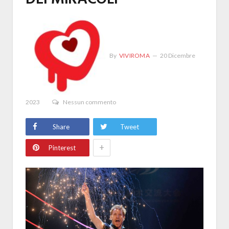
By
VIVIROMA
20 Dicembre
2023
Nessun commento
Share
Tweet
+
Pinterest