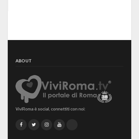
ABOUT
ViviRoma è social, connettiti con noi:
Facebook
Twitter
Instagram
YouTube
TikTok