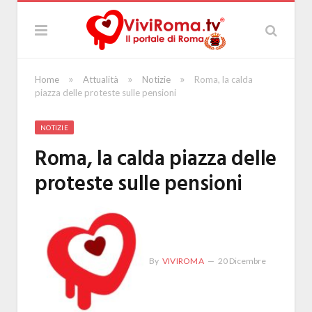
»
»
»
Home
Attualità
Notizie
Roma, la calda
piazza delle proteste sulle pensioni
NOTIZIE
Roma, la calda piazza delle
proteste sulle pensioni
By
VIVIROMA
20 Dicembre