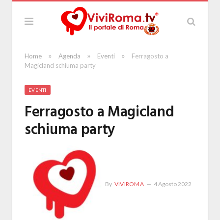
»
»
»
Home
Agenda
Eventi
Ferragosto a
Magicland schiuma party
EVENTI
Ferragosto a Magicland
schiuma party
By
VIVIROMA
4 Agosto 2022