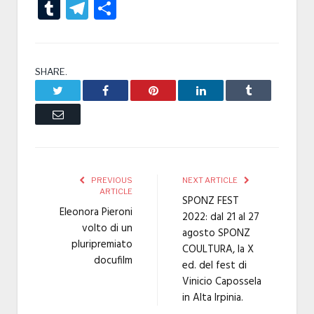
Tumblr
Telegram
Condividi
SHARE.
Twitter
Facebook
Pinterest
LinkedIn
Tumblr
Email
PREVIOUS
NEXT ARTICLE
ARTICLE
SPONZ FEST
Eleonora Pieroni
2022: dal 21 al 27
volto di un
agosto SPONZ
pluripremiato
COULTURA, la X
docufilm
ed. del fest di
Vinicio Capossela
in Alta Irpinia.