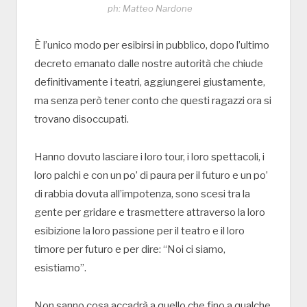
ph: Matteo Nardone
È l’unico modo per esibirsi in pubblico, dopo l’ultimo
decreto emanato dalle nostre autorità che chiude
definitivamente i teatri, aggiungerei giustamente,
ma senza però tener conto che questi ragazzi ora si
trovano disoccupati.
Hanno dovuto lasciare i loro tour, i loro spettacoli, i
loro palchi e con un po’ di paura per il futuro e un po’
di rabbia dovuta all’impotenza, sono scesi tra la
gente per gridare e trasmettere attraverso la loro
esibizione la loro passione per il teatro e il loro
timore per futuro e per dire: “Noi ci siamo,
esistiamo”.
Non sanno cosa accadrà a quello che fino a qualche