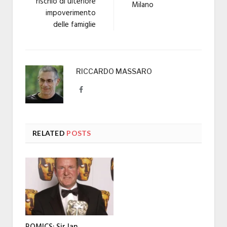
rischio di ulteriore
Milano
impoverimento
delle famiglie
RICCARDO MASSARO
Facebook
RELATED
POSTS
ROMICS: Sir Ian