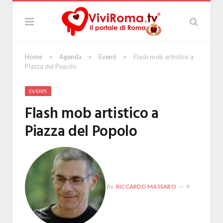
»
»
»
Home
Agenda
Eventi
Flash mob artistico a
Piazza del Popolo
EVENTI
Flash mob artistico a
Piazza del Popolo
By
RICCARDO MASSARO
9