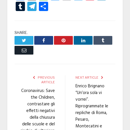
Tumblr
Telegram
Condividi
SHARE.
Twitter
Facebook
Pinterest
LinkedIn
Tumblr
Email
PREVIOUS
NEXT ARTICLE
ARTICLE
Enrico Brignano
Coronavirus: Save
“Un’ora sola vi
the Children,
vorrei”.
contrastare gli
Riprogrammate le
effetti negativi
repliche di Roma,
della chiusura
Pesaro,
delle scuole e del
Montecatini e