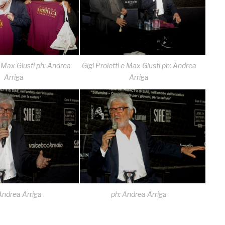
e Max Giusti ph: Andrea
Gigi Proietti e Max Giusti ph: Andrea
Arriga
Arriga
Andrea Arriga
ph: Andrea Arriga