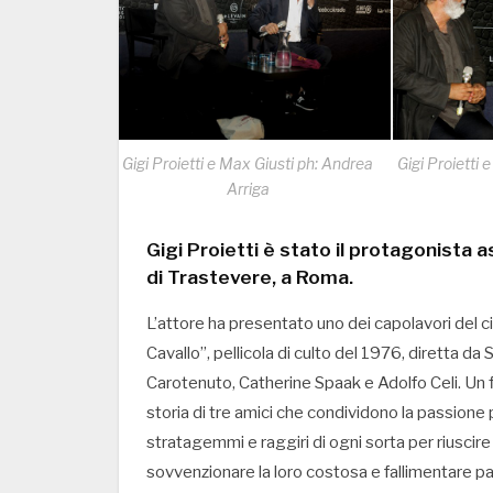
Gigi Proietti e Max Giusti ph: Andrea
Gigi Proietti 
Arriga
Gigi Proietti è stato il protagonista 
di Trastevere, a Roma.
L’attore ha presentato uno dei capolavori del c
Cavallo”, pellicola di culto del 1976, diretta 
Carotenuto, Catherine Spaak e Adolfo Celi. Un 
storia di tre amici che condividono la passione
stratagemmi e raggiri di ogni sorta per riuscir
sovvenzionare la loro costosa e fallimentare pas