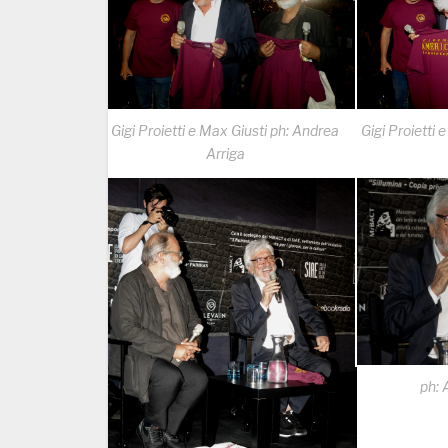
Gigi Proietti e Max Giusti ph: Andrea
Gigi Proietti 
Arriga
ph: 