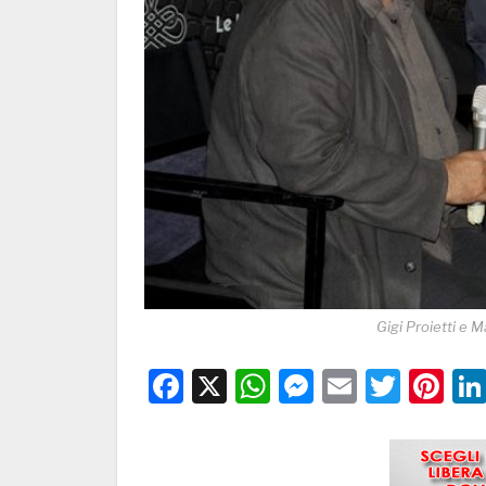
Gigi Proietti e 
Facebook
X
WhatsApp
Messenge
Email
Twitt
Pi