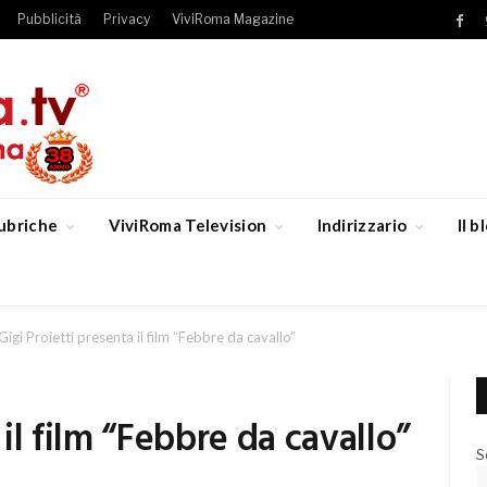
Pubblicità
Privacy
ViviRoma Magazine
Fac
ubriche
ViviRoma Television
Indirizzario
Il 
Gigi Proietti presenta il film “Febbre da cavallo”
 il film “Febbre da cavallo”
S