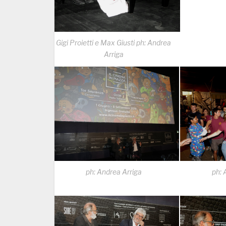
Gigi Proietti e Max Giusti ph: Andrea
Arriga
ph: Andrea Arriga
ph: 