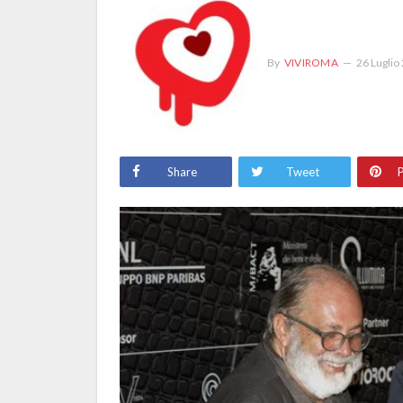
By
VIVIROMA
26 Luglio
Share
Tweet
P