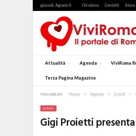
giovedì, Agosto 6
Chi siamo
Contatti
Store
Attualità
Agenda
ViviRoma R
Terza Pagina Magazine
»
»
»
Home
Agenda
Eventi
YOU ARE AT:
EVENTI
Gigi Proietti presenta