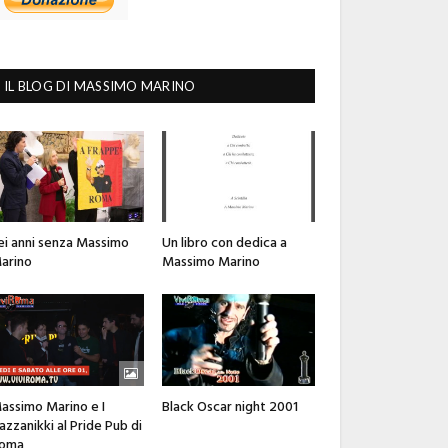
IL BLOG DI MASSIMO MARINO
ei anni senza Massimo
Un libro con dedica a
arino
Massimo Marino
assimo Marino e I
Black Oscar night 2001
azzanikki al Pride Pub di
oma