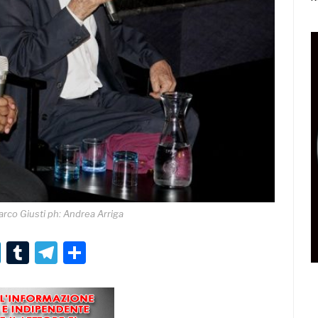
Marco Giusti ph: Andrea Arriga
r
er
nterest
LinkedIn
Tumblr
Telegram
Condividi