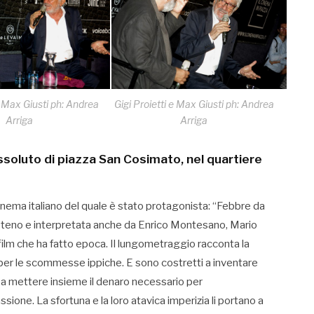
e Max Giusti ph: Andrea
Gigi Proietti e Max Giusti ph: Andrea
Arriga
Arriga
assoluto di piazza San Cosimato, nel quartiere
inema italiano del quale è stato protagonista: “Febbre da
da Steno e interpretata anche da Enrico Montesano, Mario
film che ha fatto epoca. Il lungometraggio racconta la
 per le scommesse ippiche. E sono costretti a inventare
e a mettere insieme il denaro necessario per
sione. La sfortuna e la loro atavica imperizia li portano a