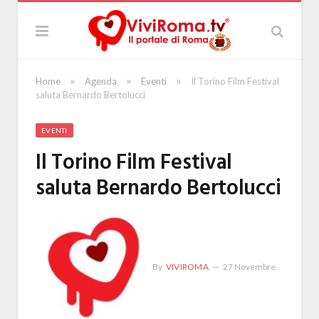
»
»
»
Home
Agenda
Eventi
Il Torino Film Festival
saluta Bernardo Bertolucci
EVENTI
Il Torino Film Festival
saluta Bernardo Bertolucci
By
VIVIROMA
27 Novembre