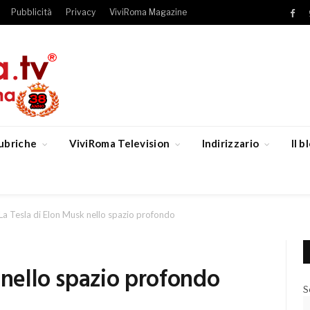
Pubblicità
Privacy
ViviRoma Magazine
Fac
ubriche
ViviRoma Television
Indirizzario
Il 
La Tesla di Elon Musk nello spazio profondo
 nello spazio profondo
S