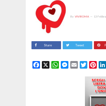
By
VIVIROMA
13 Febbr
Share
Tweet
P
Facebook
X
WhatsApp
Messenge
Email
Twitt
Pi