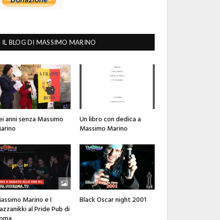
IL BLOG DI MASSIMO MARINO
ei anni senza Massimo
Un libro con dedica a
arino
Massimo Marino
assimo Marino e I
Black Oscar night 2001
azzanikki al Pride Pub di
oma