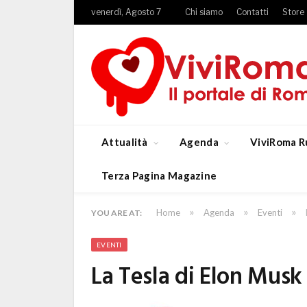
venerdì, Agosto 7
Chi siamo
Contatti
Store
Attualità
Agenda
ViviRoma R
Terza Pagina Magazine
»
»
»
Home
Agenda
Eventi
YOU ARE AT:
EVENTI
La Tesla di Elon Musk