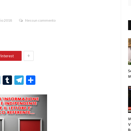
aio 2018
Nessun commento
+
interest
S
M
r
er
nterest
LinkedIn
Tumblr
Telegram
Condividi
M
V
R