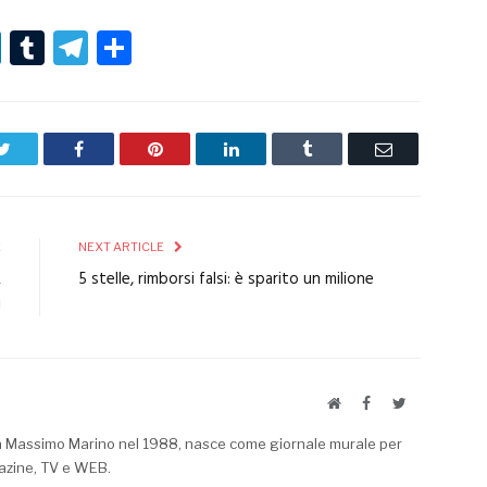
r
er
nterest
LinkedIn
Tumblr
Telegram
Condividi
Twitter
Facebook
Pinterest
LinkedIn
Tumblr
Email
E
NEXT ARTICLE
L
5 stelle, rimborsi falsi: è sparito un milione
i
Website
Facebook
Twitter
a Massimo Marino nel 1988, nasce come giornale murale per
azine, TV e WEB.