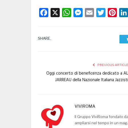
Facebook
X
WhatsApp
Messenge
Email
Twitt
Pi
SHARE.
PREVIOUS ARTICL
Oggi concerto di beneficenza dedicato a A
JARREAU della Nazionale Italiana Jazzist
VIVIROMA
Il Gruppo ViviRoma fondato d
ampliarsi nel tempo in un mag