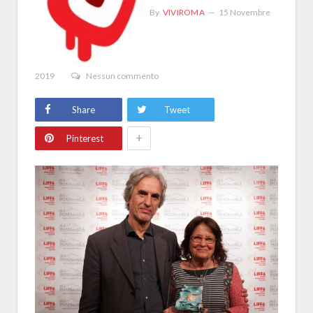
By
VIVIROMA
15 Novembre
2019
Nessun commento
Share
Tweet
+
Pinterest