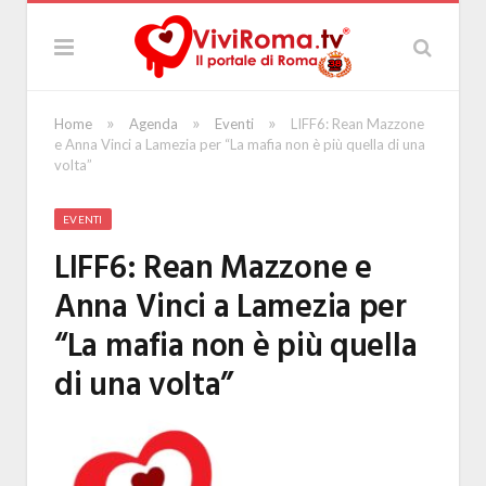
»
»
»
Home
Agenda
Eventi
LIFF6: Rean Mazzone
e Anna Vinci a Lamezia per “La mafia non è più quella di una
volta”
EVENTI
LIFF6: Rean Mazzone e
Anna Vinci a Lamezia per
“La mafia non è più quella
di una volta”