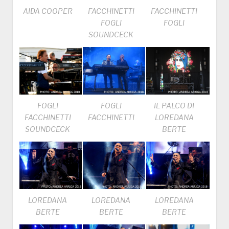
AIDA COOPER
FACCHINETTI
FACCHINETTI
FOGLI
FOGLI
SOUNDCECK
FOGLI
FOGLI
IL PALCO DI
FACCHINETTI
FACCHINETTI
LOREDANA
SOUNDCECK
BERTE
LOREDANA
LOREDANA
LOREDANA
BERTE
BERTE
BERTE