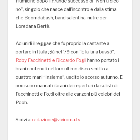
Fiumicino dopo il grande successo di “Non ti dico
no”, singolo che nasce dall’incontro e dalla stima
che Boomdabash, band salentina, nutre per
Loredana Bertè.
Ad unirli il reggae che fu proprio la cantante a
portare in Italia già nel ’79 con “E la luna bussò”.
Roby Facchinetti e Riccardo Fogli
hanno portato i
brani contenuti nel loro ultimo disco scritto a
quattro mani “Insieme”, uscito lo scorso autunno. E
non sono mancati i brani dei repertori da solisti di
Facchinetti e Fogli oltre alle canzoni più celebri dei
Pooh.
Scrivi a:
redazione@viviroma.tv