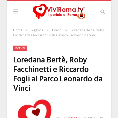
»
»
»
Home
Agenda
Eventi
Loredana Bertè, Roby
Facchinetti e Riccardo Fogli al Parco Leonardo da Vinci
EVENTI
Loredana Bertè, Roby
Facchinetti e Riccardo
Fogli al Parco Leonardo da
Vinci
By
VIVIROMA
22 Luglio 2018