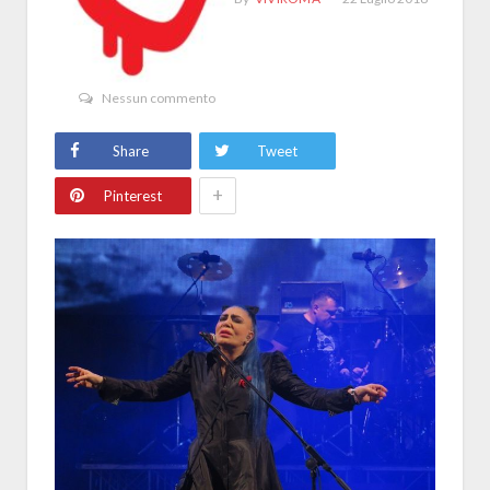
Nessun commento
Share
Tweet
+
Pinterest