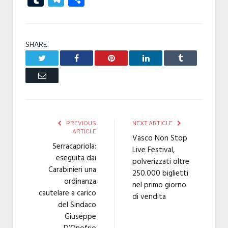
SHARE.
Twitter
Facebook
Pinterest
LinkedIn
Tumblr
Email
PREVIOUS
NEXT ARTICLE
ARTICLE
Vasco Non Stop
Serracapriola:
Live Festival,
eseguita dai
polverizzati oltre
Carabinieri una
250.000 biglietti
ordinanza
nel primo giorno
cautelare a carico
di vendita
del Sindaco
Giuseppe