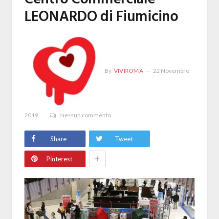
LEONARDO di Fiumicino
By
VIVIROMA
22 Novembre
2019
Nessun commento
Share
Tweet
+
Pinterest