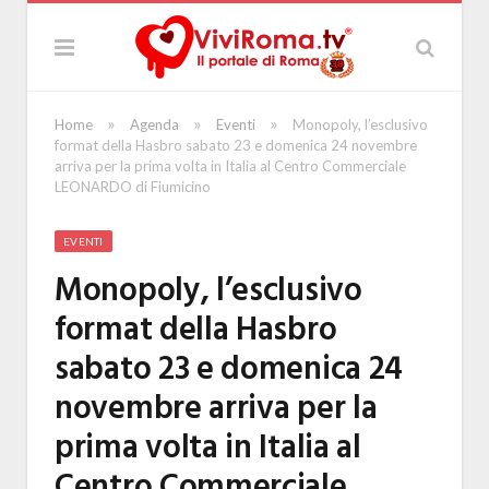
»
»
»
Home
Agenda
Eventi
Monopoly, l’esclusivo
format della Hasbro sabato 23 e domenica 24 novembre
arriva per la prima volta in Italia al Centro Commerciale
LEONARDO di Fiumicino
EVENTI
Monopoly, l’esclusivo
format della Hasbro
sabato 23 e domenica 24
novembre arriva per la
prima volta in Italia al
Centro Commerciale