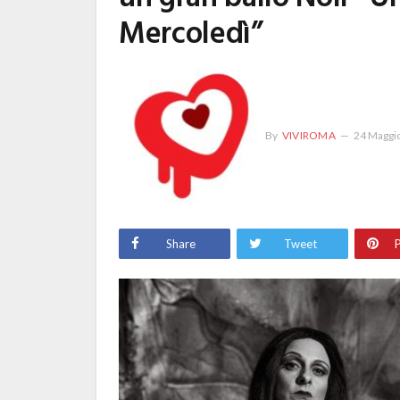
Mercoledì”
By
VIVIROMA
24 Maggi
Share
Tweet
P