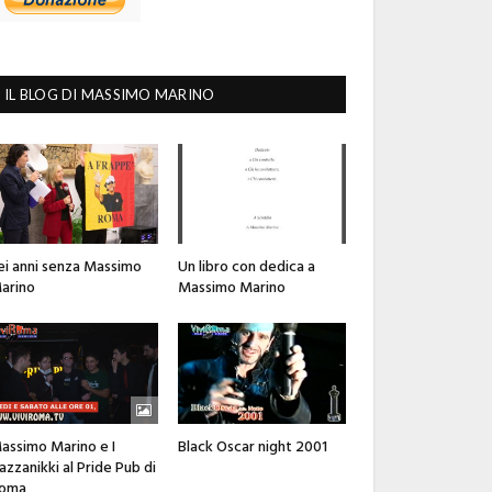
IL BLOG DI MASSIMO MARINO
ei anni senza Massimo
Un libro con dedica a
arino
Massimo Marino
assimo Marino e I
Black Oscar night 2001
azzanikki al Pride Pub di
oma