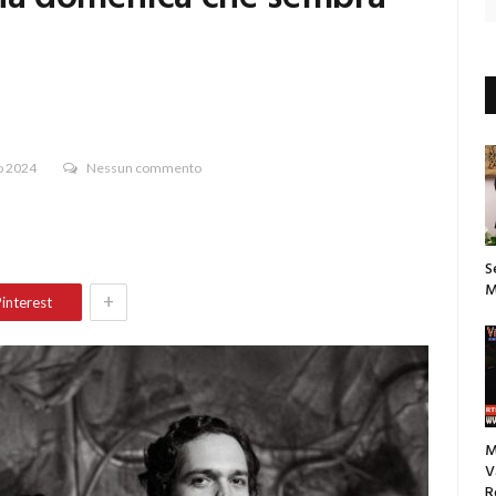
o 2024
Nessun commento
S
M
+
interest
M
V
R