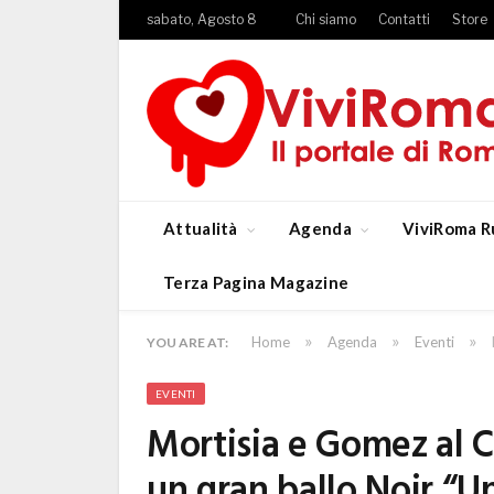
sabato, Agosto 8
Chi siamo
Contatti
Store
Attualità
Agenda
ViviRoma R
Terza Pagina Magazine
»
»
»
Home
Agenda
Eventi
YOU ARE AT:
EVENTI
Mortisia e Gomez al C
un gran ballo Noir “