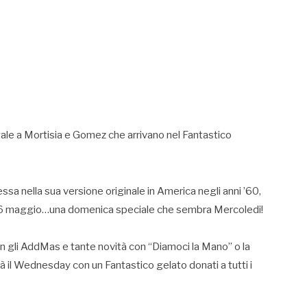
tale a Mortisia e Gomez che arrivano nel Fantastico
essa nella sua versione originale in America negli anni ’60,
il 26 maggio…una domenica speciale che sembra Mercoledi!
con gli AddMas e tante novità con “Diamoci la Mano” o la
rà il Wednesday con un Fantastico gelato donati a tutti i