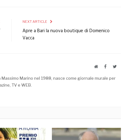
E
NEXT ARTICLE
”
Apre a Bari la nuova boutique di Domenico
Vacca
Website
Facebook
Twitter
a Massimo Marino nel 1988, nasce come giornale murale per
azine, TV e WEB.