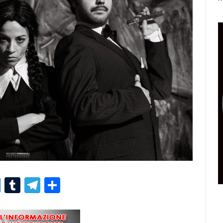
r
er
nterest
LinkedIn
Tumblr
Telegram
Condividi