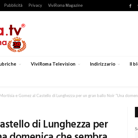
Pubblicità
Privacy
ViviRoma Magazine
Fac
ubriche
ViviRoma Television
Indirizzario
Il 
Mortisia e Gomez al Castello di Lunghezza per un gran ballo Noir “Una dome
astello di Lunghezza per
S
Una domenica che sembra