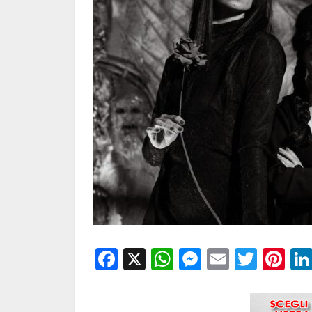
Facebook
X
WhatsApp
Messenge
Email
Twitt
Pi