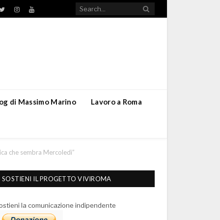
TikTok
ebook
Twitter
Instagram
YouTube
blog di Massimo Marino
Lavoro a Roma
nica che sembra Mercoledì”
SOSTIENI IL PROGETTO VIVIROMA
ostieni la comunicazione indipendente