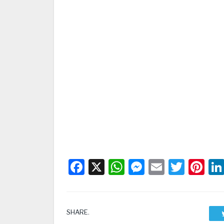
Facebook
X
WhatsApp
Messenge
Email
Twitt
Pi
SHARE.