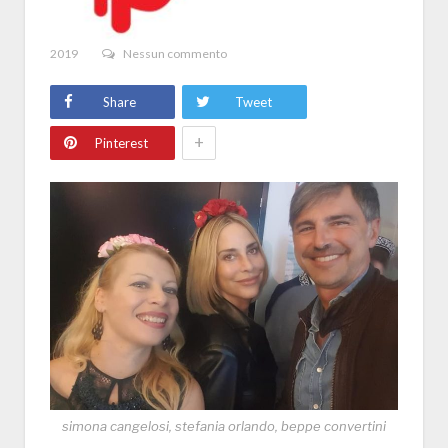
2019
Nessun commento
Share
Tweet
+
Pinterest
simona cangelosi, stefania orlando, beppe convertini