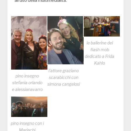
all’uso della multimedialità.
le ballerine del
flash mob
dedicato a Frida
Kahlo
l’attore graziano
pino insegno
scarabicchi con
stefania orlando
simona cangelosi
e alessianavarro
pino insegno con i
Mariachi