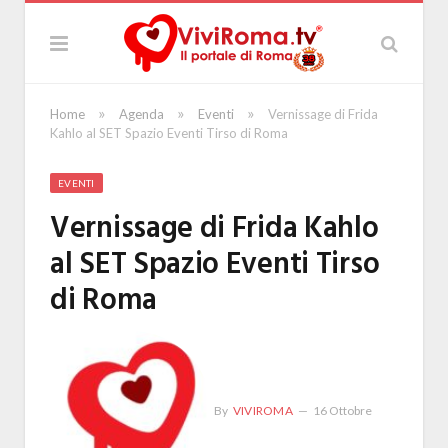
»
»
»
Home
Agenda
Eventi
Vernissage di Frida
Kahlo al SET Spazio Eventi Tirso di Roma
EVENTI
Vernissage di Frida Kahlo
al SET Spazio Eventi Tirso
di Roma
By
VIVIROMA
16 Ottobre