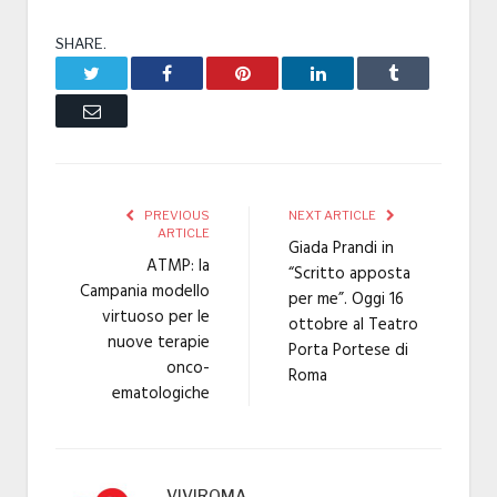
SHARE.
Twitter
Facebook
Pinterest
LinkedIn
Tumblr
Email
PREVIOUS
NEXT ARTICLE
ARTICLE
Giada Prandi in
ATMP: la
“Scritto apposta
Campania modello
per me”. Oggi 16
virtuoso per le
ottobre al Teatro
nuove terapie
Porta Portese di
onco-
Roma
ematologiche
VIVIROMA