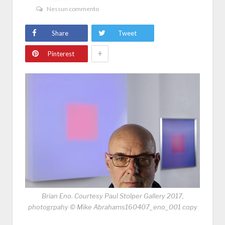
Nessun commento
Share
Tweet
+
Pinterest
Brian Eno. Courtesy Paul Stolper Gallery 2017,
photogrpahy © Mike Abrahams160407_eno_001 copy