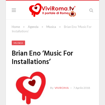
»
»
»
Home
Agenda
Musica
Brian Eno ‘Music For
Installations’
MUSICA
Brian Eno ‘Music For
Installations’
By
VIVIROMA
7 Aprile 2018