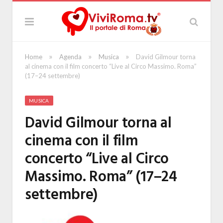
»
»
»
Home
Agenda
Musica
David Gilmour torna
al cinema con il film concerto “Live al Circo Massimo. Roma”
(17–24 settembre)
MUSICA
David Gilmour torna al
cinema con il film
concerto “Live al Circo
Massimo. Roma” (17–24
settembre)