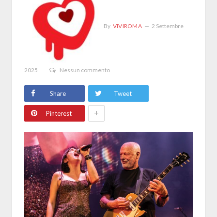
By
VIVIROMA
2 Settembre
2025
Nessun commento
Share
Tweet
+
Pinterest