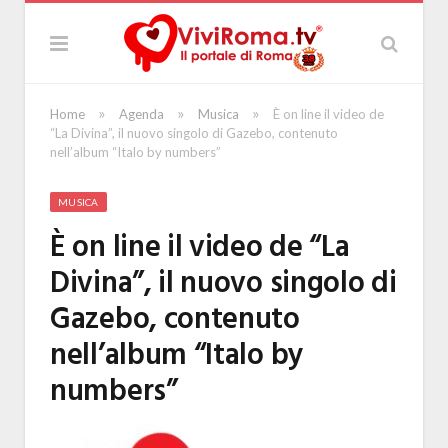
»
»
»
Home
Agenda
Musica
È on line il video de
“La Divina”, il nuovo singolo di Gazebo, contenuto
nell’album “Italo by numbers”
MUSICA
È on line il video de “La
Divina”, il nuovo singolo di
Gazebo, contenuto
nell’album “Italo by
numbers”