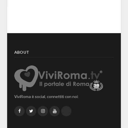
ABOUT
ViviRoma è social, connettiti con noi:
Facebook
Twitter
Instagram
YouTube
TikTok