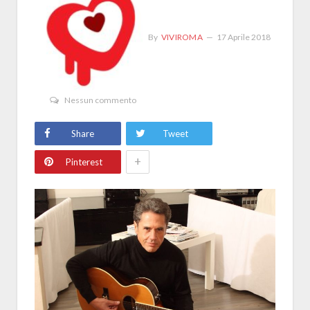
By
VIVIROMA
17 Aprile 2018
Nessun commento
Share
Tweet
+
Pinterest