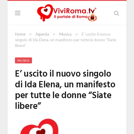
»
»
»
Home
Agenda
Musica
E’ uscito il nuovo
singolo di Ida Elena, un manifesto per tutte le donne “Siate
libere”
MUSICA
E’ uscito il nuovo singolo
di Ida Elena, un manifesto
per tutte le donne “Siate
libere”