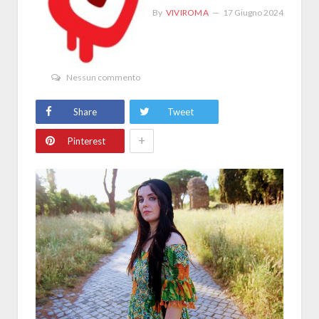
By
VIVIROMA
17 Giugno 2024
Nessun commento
Share
Tweet
+
Pinterest