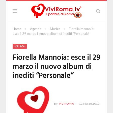
»
»
»
Home
Agenda
Musica
Fiorella Mannoia:
esce il 29 marzo il nuovo album di inediti “Personale”
MUSICA
Fiorella Mannoia: esce il 29
marzo il nuovo album di
inediti “Personale”
By
VIVIROMA
11 Marzo 2019