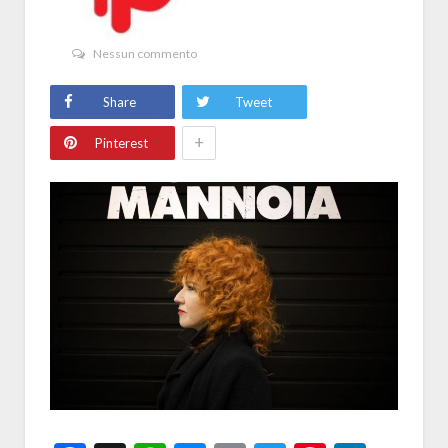
Nessun commento
Share
Tweet
+
Pinterest