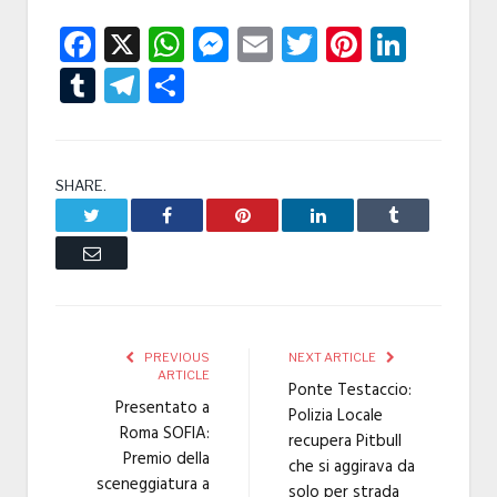
Facebook
X
WhatsApp
Messenger
Email
Twitter
Pintere
Linke
Tumblr
Telegram
Condividi
SHARE.
Twitter
Facebook
Pinterest
LinkedIn
Tumblr
Email
PREVIOUS
NEXT ARTICLE
ARTICLE
Ponte Testaccio:
Presentato a
Polizia Locale
Roma SOFIA:
recupera Pitbull
Premio della
che si aggirava da
sceneggiatura a
solo per strada