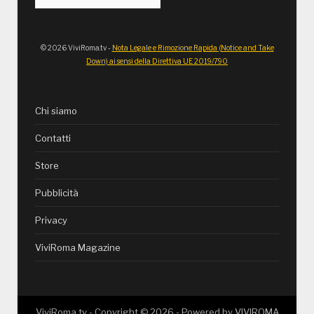
© 2026 ViviRoma.tv -
Nota Legale e Rimozione Rapida (Notice and Take
Down) ai sensi della Direttiva UE 2019/790
Chi siamo
Contatti
Store
Pubblicità
Privacy
ViviRoma Magazine
ViviRoma.tv - Copyright ©
2026
- Powered by
VIVIROMA