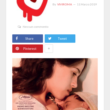
By
VIVIROMA
11 Marzo 2019
Nessun commento
Share
Tweet
+
Pinterest