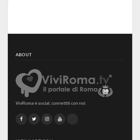
ABOUT
ViviRoma è social, connettiti con noi:
Facebook
Twitter
Instagram
YouTube
TikTok