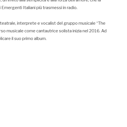
 un invito alla semplicità e alla forza dell’amore, che la
i Emergenti Italiani più trasmessi in radio.
 teatrale, interprete e vocalist del gruppo musicale “The
orso musicale come cantautrice solista inizia nel 2016. Ad
licare il suo primo album.