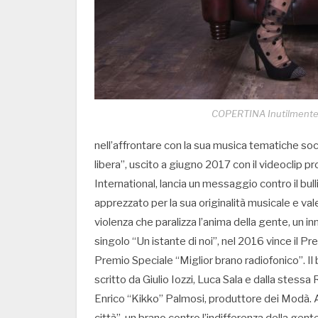
COPERTINA Inutilmente f
nell’affrontare con la sua musica tematiche soc
libera”, uscito a giugno 2017 con il videocli
International, lancia un messaggio contro il bul
apprezzato per la sua originalità musicale e va
violenza che paralizza l’anima della gente, un in
singolo “Un istante di noi”, nel 2016 vince il 
Premio Speciale “Miglior brano radiofonico”. Il 
scritto da Giulio Iozzi, Luca Sala e dalla stessa
Enrico “Kikko” Palmosi, produttore dei Modà. 