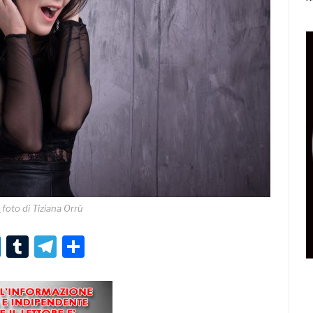
oto di Tiziana Orrù
r
er
nterest
LinkedIn
Tumblr
Telegram
Condividi