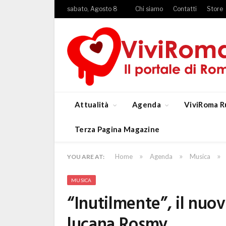
sabato, Agosto 8
Chi siamo
Contatti
Store
Attualità
Agenda
ViviRoma R
Terza Pagina Magazine
»
»
»
Home
Agenda
Musica
YOU ARE AT:
MUSICA
“Inutilmente”, il nuo
lucana Rosmy