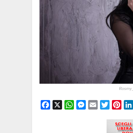
Rosmy_f
Facebook
X
WhatsApp
Messenge
Email
Twitt
Pi