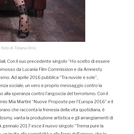
oto di Tiziana Orrù
iali. Con il suo precedente singolo “Ho scelto di essere
p promosso da Lucania Film Commission e da Amnesty
lismo. Ad aprile 2016 pubblica “Tra nuvole e sole”,
lenza sociale, un vero e proprio messaggio contro la
no alla speranza contro l’angoscia del terrorismo. Con il
Premio Mia Martini “Nuove Proposte per l’Europa 2016” e il
brano che racconta la frenesia della vita quotidiana, è
 Rosmy, vanta la produzione artistica e gli arrangiamenti di
A gennaio 2017 esce il nuovo singolo “Trema pure la