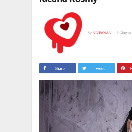
By
VIVIROMA
3 Giugno
Share
Tweet
P