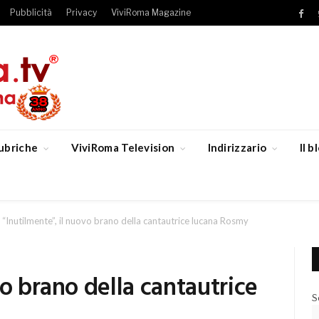
Pubblicità
Privacy
ViviRoma Magazine
Fac
ubriche
ViviRoma Television
Indirizzario
Il 
“Inutilmente”, il nuovo brano della cantautrice lucana Rosmy
vo brano della cantautrice
S