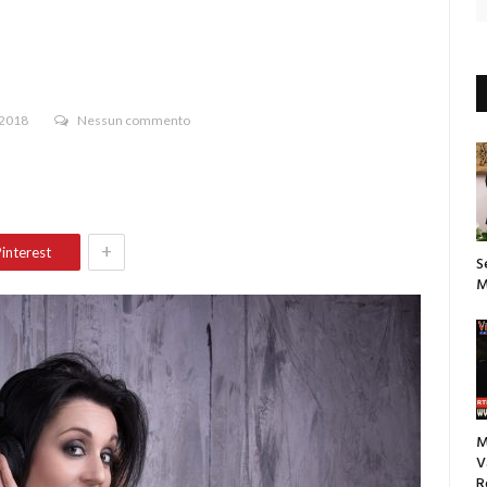
 2018
Nessun commento
+
interest
S
M
M
V
R