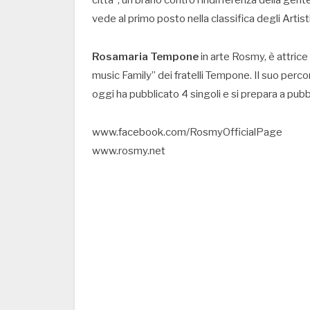
città”, un brano contro l’indifferenza della gente,
vede al primo posto nella classifica degli Artist
Rosamaria Tempone
in arte Rosmy, è attrice
music Family” dei fratelli Tempone. Il suo perc
oggi ha pubblicato 4 singoli e si prepara a pubb
www.facebook.com/RosmyOfficialPage
www.rosmy.net