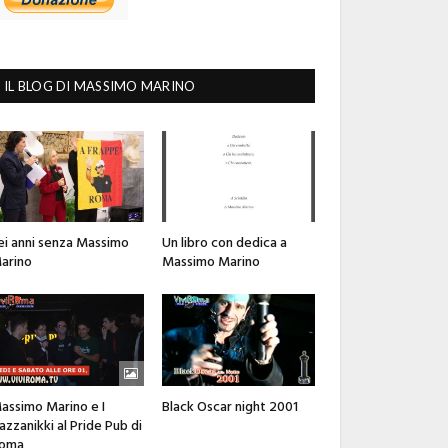
IL BLOG DI MASSIMO MARINO
ei anni senza Massimo
Un libro con dedica a
arino
Massimo Marino
assimo Marino e I
Black Oscar night 2001
azzanikki al Pride Pub di
oma