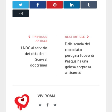
Twitter
Facebook
Pinterest
LinkedIn
Tumblr
Email
PREVIOUS
NEXT ARTICLE
ARTICLE
Dalla scuola del
LNDC al servizio
cioccolato
dei cittadini –
perugina l’uovo di
Scrivi al
Pasqua ha una
dogtrainer
golosa sorpresa
al tiramisù
VIVIROMA
Website
Facebook
Twitter