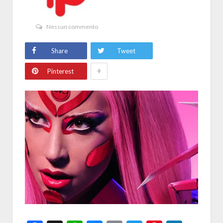
Nessun commento
Share
Tweet
+
Pinterest