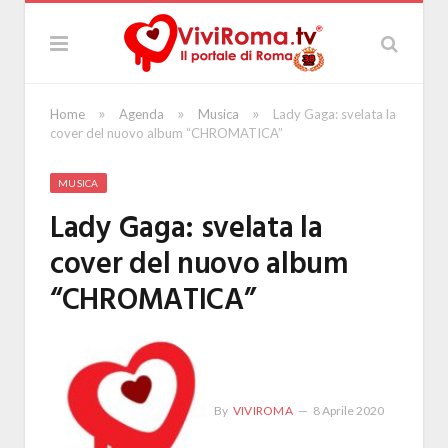
»
»
»
Home
Agenda
Musica
Lady Gaga: svelata la
cover del nuovo album “CHROMATICA”
MUSICA
Lady Gaga: svelata la
cover del nuovo album
“CHROMATICA”
By
VIVIROMA
8 Aprile 2020