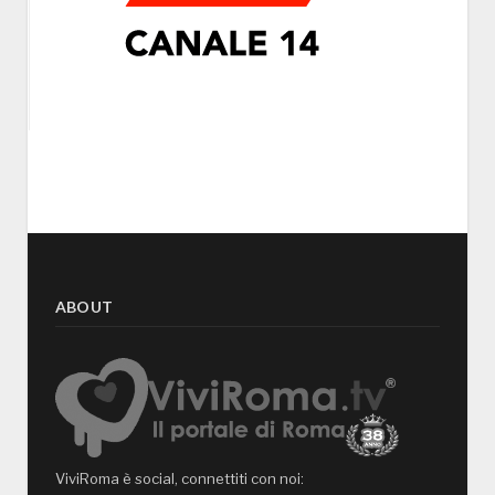
ABOUT
ViviRoma è social, connettiti con noi: