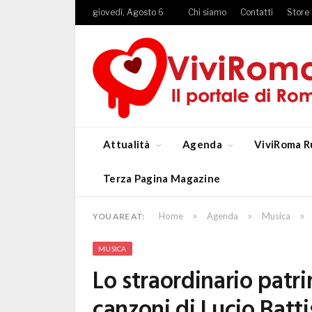
giovedì, Agosto 6
Chi siamo
Contatti
Store
Attualità
Agenda
ViviRoma R
Terza Pagina Magazine
»
»
»
Home
Agenda
Musica
YOU ARE AT:
MUSICA
Lo straordinario patri
canzoni di Lucio Batti