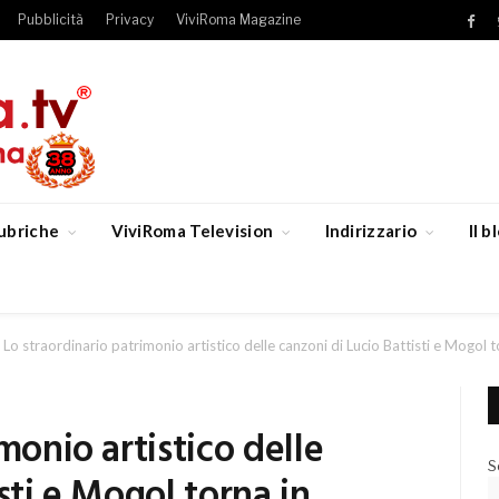
Pubblicità
Privacy
ViviRoma Magazine
Fac
ubriche
ViviRoma Television
Indirizzario
Il 
Lo straordinario patrimonio artistico delle canzoni di Lucio Battisti e Mogol 
monio artistico delle
S
sti e Mogol torna in