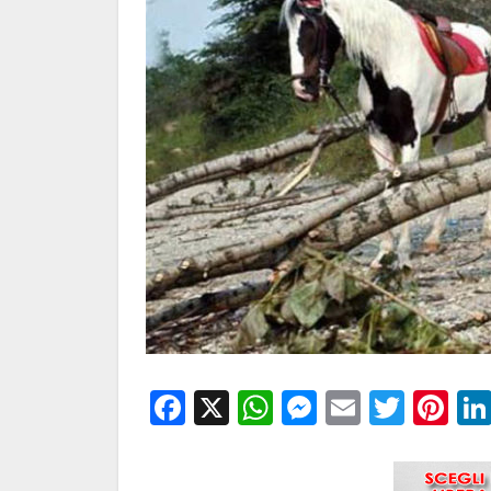
Facebook
X
WhatsApp
Messenge
Email
Twitt
Pi