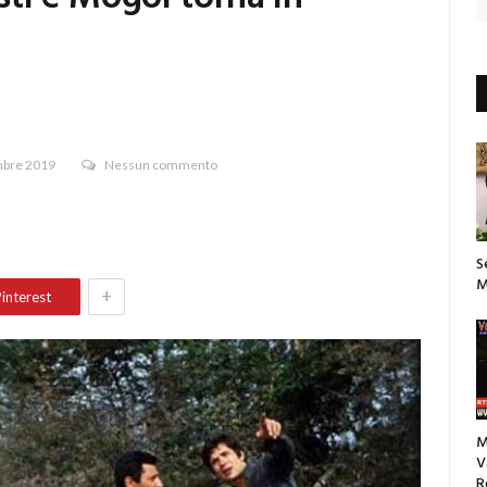
mbre 2019
Nessun commento
S
M
+
interest
M
V
R