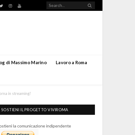
TikTok
ebook
Twitter
Instagram
YouTube
blog di Massimo Marino
Lavoro a Roma
torna in streaming!
SOSTIENI IL PROGETTO VIVIROMA
ostieni la comunicazione indipendente