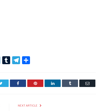
r
er
nterest
LinkedIn
Tumblr
Telegram
Condividi
Twitter
Facebook
Pinterest
LinkedIn
Tumblr
Email
E
NEXT ARTICLE