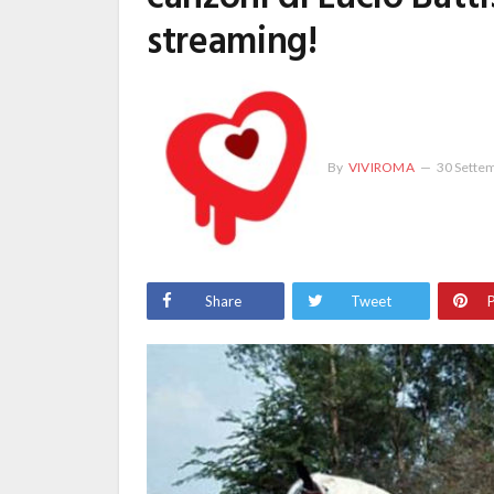
streaming!
By
VIVIROMA
30 Sette
Share
Tweet
P