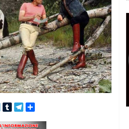
r
er
nterest
LinkedIn
Tumblr
Telegram
Condividi