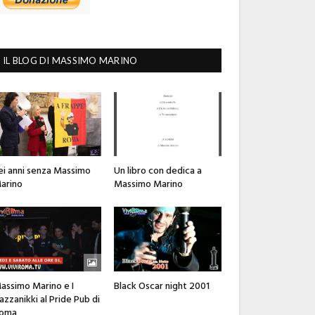
IL BLOG DI MASSIMO MARINO
ei anni senza Massimo
Un libro con dedica a
arino
Massimo Marino
assimo Marino e I
Black Oscar night 2001
azzanikki al Pride Pub di
oma