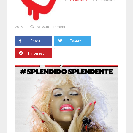
2019
Nessun commento
Share
Tweet
+
Pinterest