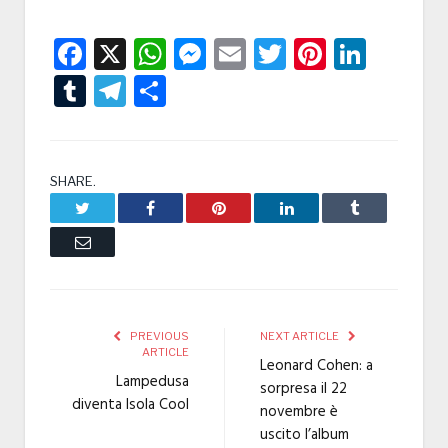
Facebook
X
WhatsApp
Messenger
Email
Twitter
Pintere
Linke
Tumblr
Telegram
Condividi
SHARE.
Twitter
Facebook
Pinterest
LinkedIn
Tumblr
Email
PREVIOUS
NEXT ARTICLE
ARTICLE
Leonard Cohen: a
Lampedusa
sorpresa il 22
diventa Isola Cool
novembre è
uscito l’album