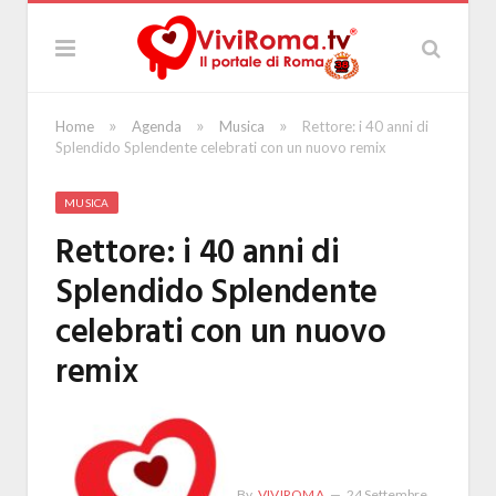
»
»
»
Home
Agenda
Musica
Rettore: i 40 anni di
Splendido Splendente celebrati con un nuovo remix
MUSICA
Rettore: i 40 anni di
Splendido Splendente
celebrati con un nuovo
remix
By
VIVIROMA
24 Settembre