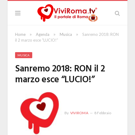
»
»
»
Home
Agenda
Musica
Sanremo 2018: RON
il 2 marzo esce “LUCIO!”
MUSICA
Sanremo 2018: RON il 2
marzo esce “LUCIO!”
By
VIVIROMA
8 Febbraio