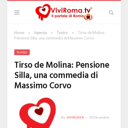
»
»
»
Home
Agenda
Teatro
Tirso de Molina:
Pensione Silla, una commedia di Massimo Corvo
TEATRO
Tirso de Molina: Pensione
Silla, una commedia di
Massimo Corvo
By
VIVIROMA
30 Dicembre