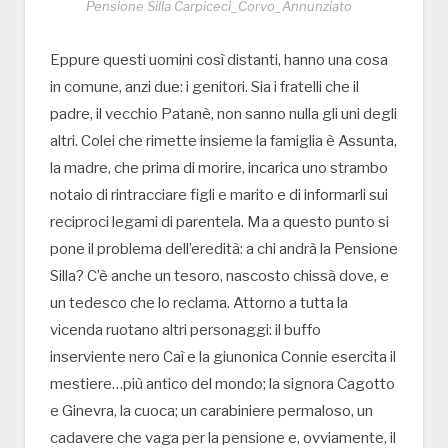
Pensione Silla Carpiceci_Corvo_Annunziato
Eppure questi uomini così distanti, hanno una cosa
in comune, anzi due: i genitori. Sia i fratelli che il
padre, il vecchio Patanè, non sanno nulla gli uni degli
altri. Colei che rimette insieme la famiglia è Assunta,
la madre, che prima di morire, incarica uno strambo
notaio di rintracciare figli e marito e di informarli sui
reciproci legami di parentela. Ma a questo punto si
pone il problema dell’eredità: a chi andrà la Pensione
Silla? C’è anche un tesoro, nascosto chissà dove, e
un tedesco che lo reclama. Attorno a tutta la
vicenda ruotano altri personaggi: il buffo
inserviente nero Caì e la giunonica Connie esercita il
mestiere…più antico del mondo; la signora Cagotto
e Ginevra, la cuoca; un carabiniere permaloso, un
cadavere che vaga per la pensione e, ovviamente, il