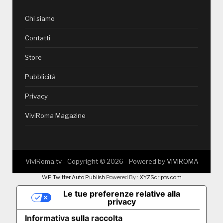
Chi siamo
Contatti
Store
Pubblicità
Privacy
ViviRoma Magazine
ViviRoma.tv - Copyright ©
2026
- Powered by
VIVIROMA
WP Twitter Auto Publish
Powered By :
XYZScripts.com
Le tue preferenze relative alla
privacy
Informativa sulla raccolta