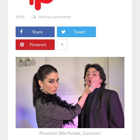
2018
Nessun commento
Share
Tweet
+
Pinterest
Pensione Silla Portale_Carpiceci