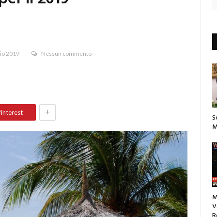
io 2019
Nessun commento
+
interest
S
M
M
V
R