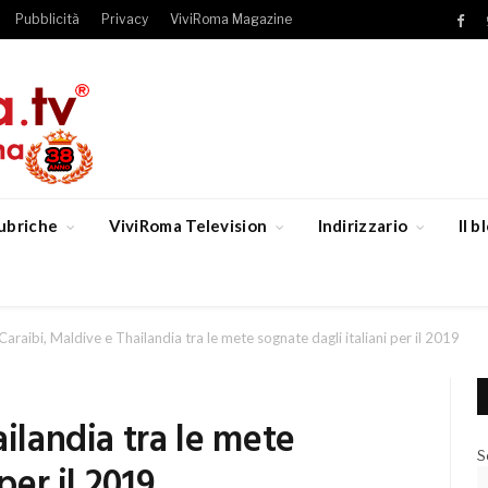
Pubblicità
Privacy
ViviRoma Magazine
Fac
ubriche
ViviRoma Television
Indirizzario
Il 
Caraibi, Maldive e Thailandia tra le mete sognate dagli italiani per il 2019
ilandia tra le mete
S
per il 2019