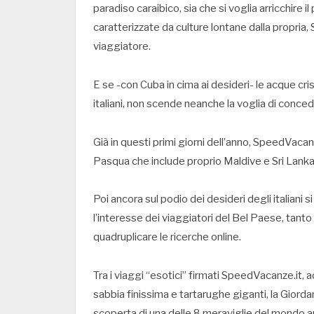
paradiso caraibico, sia che si voglia arricchire
caratterizzate da culture lontane dalla propria,
viaggiatore.
E se -con Cuba in cima ai desideri- le acque cri
italiani, non scende neanche la voglia di conced
Già in questi primi giorni dell’anno, SpeedVacan
Pasqua che include proprio Maldive e Sri Lanka, 
Poi ancora sul podio dei desideri degli italiani s
l’interesse dei viaggiatori del Bel Paese, tan
quadruplicare le ricerche online.
Tra i viaggi “esotici” firmati SpeedVacanze.it, 
sabbia finissima e tartarughe giganti, la Giorda
scoperta di una delle 8 meraviglie del mondo an