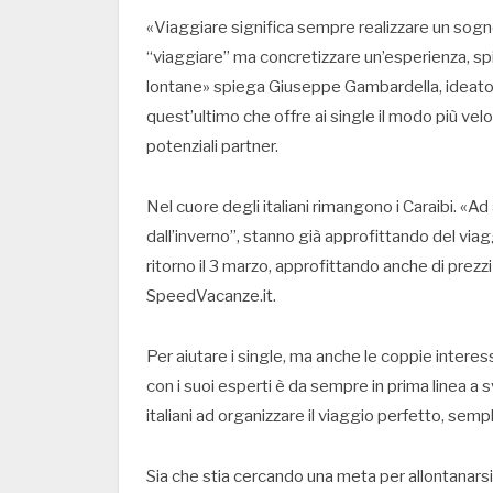
«Viaggiare significa sempre realizzare un sogn
“viaggiare” ma concretizzare un’esperienza, sp
lontane» spiega Giuseppe Gambardella, ideator
quest’ultimo che offre ai single il modo più ve
potenziali partner.
Nel cuore degli italiani rimangono i Caraibi. «A
dall’inverno”, stanno già approfittando del via
ritorno il 3 marzo, approfittando anche di prezzi
SpeedVacanze.it.
Per aiutare i single, ma anche le coppie intere
con i suoi esperti è da sempre in prima linea a sv
italiani ad organizzare il viaggio perfetto, sem
Sia che stia cercando una meta per allontanars