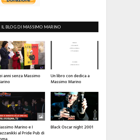
IL BLOG DI MASSIMO MARINO
ei anni senza Massimo
Un libro con dedica a
arino
Massimo Marino
assimo Marino e I
Black Oscar night 2001
azzanikki al Pride Pub di
oma