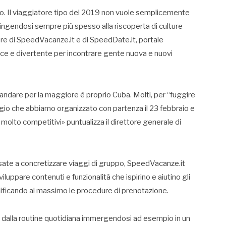
o. Il viaggiatore tipo del 2019 non vuole semplicemente
ingendosi sempre più spesso alla riscoperta di culture
e di SpeedVacanze.it e di SpeedDate.it, portale
loce e divertente per incontrare gente nuova e nuovi
d andare per la maggiore è proprio Cuba. Molti, per “fuggire
ggio che abbiamo organizzato con partenza il 23 febbraio e
 molto competitivi» puntualizza il direttore generale di
ssate a concretizzare viaggi di gruppo, SpeedVacanze.it
iluppare contenuti e funzionalità che ispirino e aiutino gli
plificando al massimo le procedure di prenotazione.
i dalla routine quotidiana immergendosi ad esempio in un