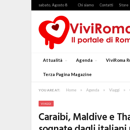
sabato, Agosto 8
Chi siamo
Contatti
Store
Attualità
Agenda
ViviRoma R
Terza Pagina Magazine
»
»
»
Home
Agenda
Viaggi
YOU ARE AT:
VIAGGI
Caraibi, Maldive e Tha
sognate dagli italiani 