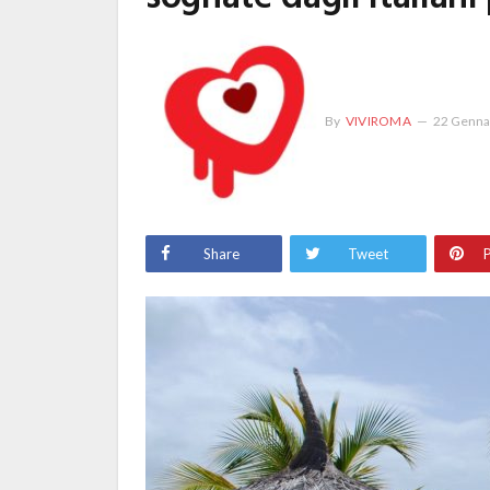
By
VIVIROMA
22 Genna
Share
Tweet
P