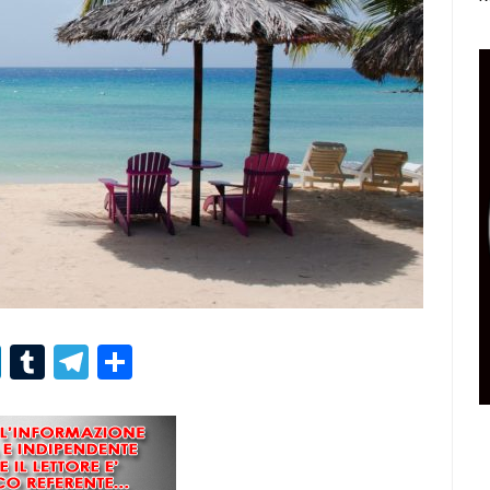
r
er
nterest
LinkedIn
Tumblr
Telegram
Condividi