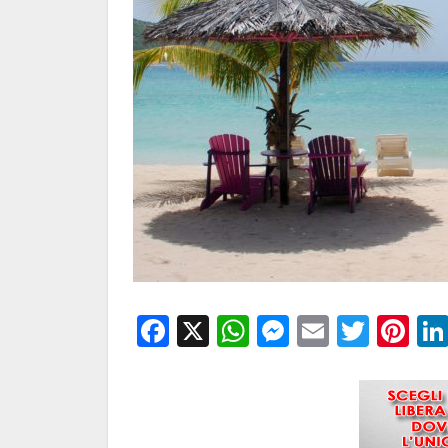
Facebook
X
WhatsApp
Messenge
Email
Twitt
Pi