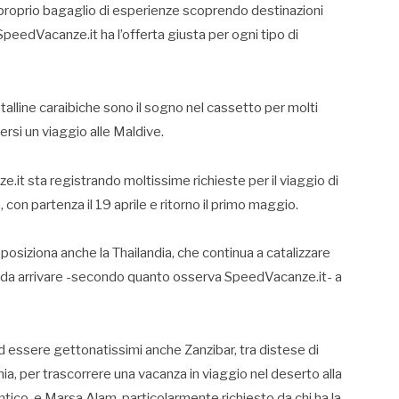
 il proprio bagaglio di esperienze scoprendo destinazioni
 SpeedVacanze.it ha l’offerta giusta per ogni tipo di
stalline caraibiche sono il sogno nel cassetto per molti
ersi un viaggio alle Maldive.
ze.it sta registrando moltissime richieste per il viaggio di
con partenza il 19 aprile e ritorno il primo maggio.
i posiziona anche la Thailandia, che continua a catalizzare
to da arrivare -secondo quanto osserva SpeedVacanze.it- a
ad essere gettonatissimi anche Zanzibar, tra distese di
nia, per trascorrere una vacanza in viaggio nel deserto alla
tico, e Marsa Alam, particolarmente richiesto da chi ha la