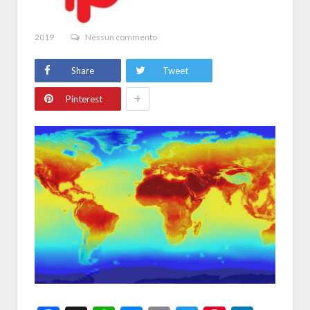
2019
Nessun commento
Share
Tweet
+
Pinterest