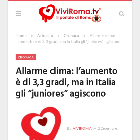
»
»
»
Home
Attualità
Cronaca
Allarme clima:
l’aumento è di 3,3 gradi, ma in Italia gli “juniores” agiscono
CRONACA
Allarme clima: l’aumento
è di 3,3 gradi, ma in Italia
gli “juniores” agiscono
By
VIVIROMA
2 Dicembre