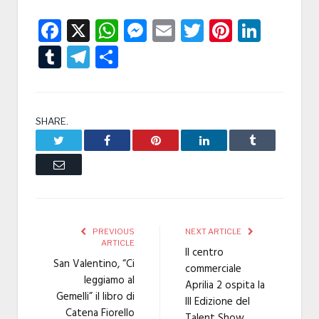
Facebook
X
WhatsApp
Messenger
Email
Twitter
Pintere
Linke
Tumblr
Telegram
Condividi
SHARE.
Twitter
Facebook
Pinterest
LinkedIn
Tumblr
Email
PREVIOUS
NEXT ARTICLE
ARTICLE
Il centro
San Valentino, “Ci
commerciale
leggiamo al
Aprilia 2 ospita la
Gemelli” il libro di
III Edizione del
Catena Fiorello
Talent Show