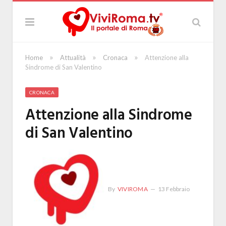
»
»
»
Home
Attualità
Cronaca
Attenzione alla
Sindrome di San Valentino
CRONACA
Attenzione alla Sindrome
di San Valentino
By
VIVIROMA
13 Febbraio