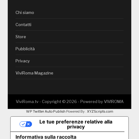
Chi siamo
Contatti
Store
Pubblicità
Privacy
ViviRoma Magazine
ViviRoma.tv - Copyright ©
2026
- Powered by
VIVIROMA
WP Twitter Auto Publish
Powered By :
XYZScripts.com
Le tue preferenze relative alla
privacy
Informativa sulla raccolta