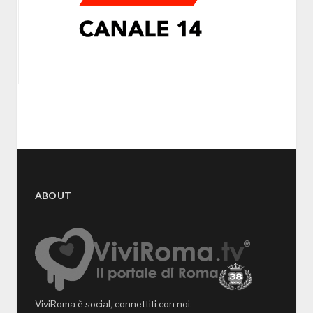
ABOUT
ViviRoma è social, connettiti con noi: