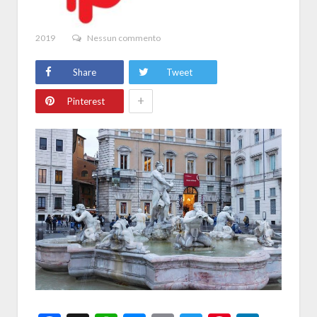
2019
Nessun commento
Share
Tweet
+
Pinterest