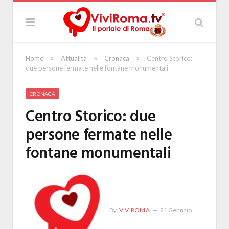
»
»
»
Home
Attualità
Cronaca
Centro Storico:
due persone fermate nelle fontane monumentali
CRONACA
Centro Storico: due
persone fermate nelle
fontane monumentali
By
VIVIROMA
21 Gennaio